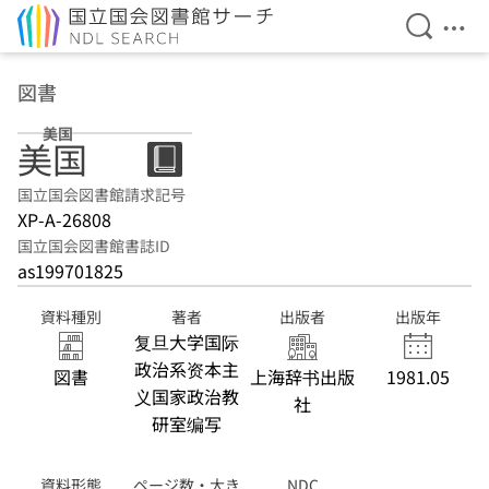
検索を開
メニ
本文へ移動
図書
美国
美国
国立国会図書館請求記号
XP-A-26808
国立国会図書館書誌ID
as199701825
資料種別
著者
出版者
出版年
复旦大学国际
政治系资本主
図書
上海辞书出版
1981.05
义国家政治教
社
研室编写
資料形態
ページ数・大き
NDC