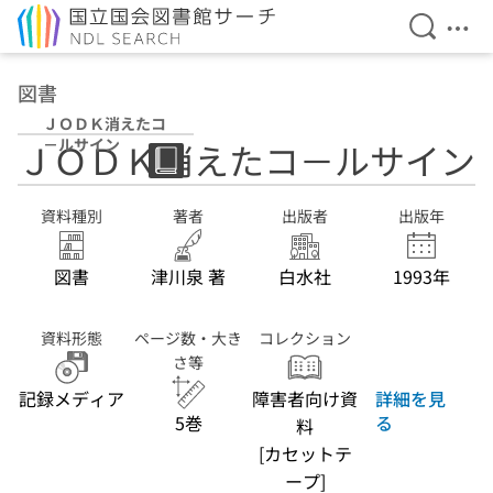
検索を開
メニ
本文へ移動
図書
ＪＯＤＫ消えたコ
－ルサイン
ＪＯＤＫ消えたコ－ルサイン
資料種別
著者
出版者
出版年
図書
津川泉 著
白水社
1993年
資料形態
ページ数・大き
コレクション
さ等
記録メディア
障害者向け資
詳細を見
5巻
る
料
[カセットテ
ープ]