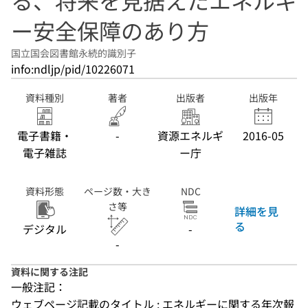
る、将来を見据えたエネルギ
ー安全保障のあり方
国立国会図書館永続的識別子
info:ndljp/pid/10226071
資料種別
著者
出版者
出版年
電子書籍・
-
資源エネルギ
2016-05
電子雑誌
ー庁
資料形態
ページ数・大き
NDC
さ等
詳細を見
る
デジタル
-
-
資料に関する注記
一般注記：
ウェブページ記載のタイトル : エネルギーに関する年次報