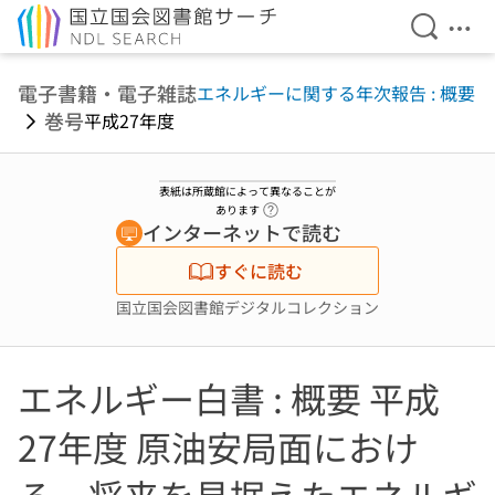
検索を開
メニ
本文へ移動
電子書籍・電子雑誌
エネルギーに関する年次報告 : 概要
巻号
平成27年度
表紙は所蔵館によって異なることが
ヘルプページへのリンク
あります
インターネットで読む
すぐに読む
国立国会図書館デジタルコレクション
エネルギー白書 : 概要 平成
27年度 原油安局面におけ