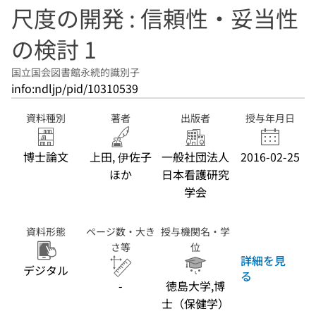
尺度の開発 : 信頼性・妥当性
の検討 1
国立国会図書館永続的識別子
info:ndljp/pid/10310539
資料種別
著者
出版者
授与年月日
博士論文
上田, 伊佐子
一般社団法人
2016-02-25
ほか
日本看護研究
学会
資料形態
ページ数・大き
授与機関名・学
さ等
位
詳細を見
デジタル
る
-
徳島大学,博
士（保健学）