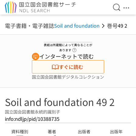
検索を開
メニ
本文へ移動
電子書籍・電子雑誌
巻号
Soil and foundation
49 2
表紙は所蔵館によって異なることが
ヘルプページへのリンク
あります
インターネットで読む
すぐに読む
国立国会図書館デジタルコレクション
Soil and foundation 49 2
国立国会図書館永続的識別子
info:ndljp/pid/10388735
資料種別
著者
出版者
出版年