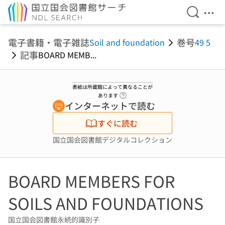
検索を開
メニ
本文へ移動
電子書籍・電子雑誌
巻号
Soil and foundation
49 5
記事
BOARD MEMB...
表紙は所蔵館によって異なることが
ヘルプページへのリンク
あります
インターネットで読む
すぐに読む
国立国会図書館デジタルコレクション
BOARD MEMBERS FOR
SOILS AND FOUNDATIONS
国立国会図書館永続的識別子