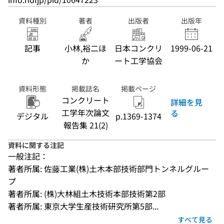
資料種別
著者
出版者
出版年
記事
小林,裕二ほ
日本コンクリ
1999-06-21
か
ート工学協会
資料形態
掲載誌名
掲載ページ
コンクリート
詳細を見
工学年次論文
る
デジタル
p.1369-1374
報告集 21(2)
資料に関する注記
一般注記：
著者所属: 佐藤工業(株)土木本部技術部門トンネルグルー
プ
著者所属: (株)大林組土木技術本部技術第2部
著者所属: 東京大学生産技術研究所第5部...
すべて見る