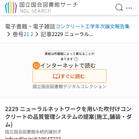
検索を開
メニ
本文へ移動
電子書籍・電子雑誌
コンクリート工学年次論文報告集
巻号
記事
21 2
2229 ニューラル...
表紙は所蔵館によって異なることが
ヘルプページへのリンク
あります
インターネットで読む
すぐに読む
国立国会図書館デジタルコレクション
2229 ニューラルネットワークを用いた吹付けコン
クリートの品質管理システムの提案(施工,舗装・ダ
ム)
国立国会図書館永続的識別子
info:ndljp/pid/10647223