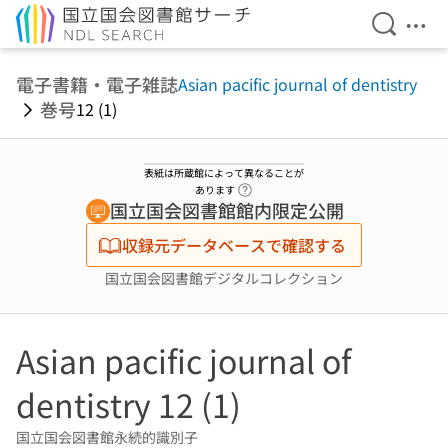
検索を開
メニ
本文へ移動
電子書籍・電子雑誌
Asian pacific journal of dentistry
巻号
12 (1)
表紙は所蔵館によって異なることが
ヘルプページへのリンク
あります
国立国会図書館館内限定公開
収録元データベースで確認する
国立国会図書館デジタルコレクション
Asian pacific journal of
dentistry 12 (1)
国立国会図書館永続的識別子