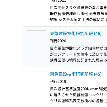
刊行
2021
影響 コンクリート面を対象とし
目次
高炉スラグ微粉末の混合率を
による局所変形特性評価 締固めを
既存杭撤去埋戻し事例 必要換気
プレキャスト化したRC部材の継手
結果 システム同定手法の違いに
の施工試験 水循環型ビオトープに
た遮音量可変型軽量遮音構造の遮
工法による場所打ち杭の‌支持層
可変型軽量遮音構造の遮音特性に
場所打ちコンクリート杭ICT施
東急建設技術研究所報 (46)
推定 三次元視覚データによるト
およびサブギガ帯に着目した‌屋
刊行
2020
影システムの開発 透水性型枠養
目次
電気炉酸化スラグ細骨材がコ
す影響に関する検討 締固め方法
がコンクリートの性能に及ぼす影
固めた供試体の走査電子顕微鏡を用
鉄骨区間の境界に配された埋込み
水循環型ビオトープによるグリーン
ートが鉄筋コンクリート区間と鉄
含有掘削ずりに起因する酸性水発
質 大開孔を有するRC造基礎梁工法
東急建設技術研究所報 (45)
し部が干渉する杭の水平抵抗に関
刊行
2019
例 : 埋戻し材の注入・攪拌方
目次
設計基準強度200N/mm
の耐風圧性能 : 構成部材の力学
に混入させた繊維補強コンクリー
ける構造物の振動特性評価 : そ
クリル塗料系表面被覆材の各種性
されたMSIを搭載した防音ユニ
耐候性についての研究 : その 2