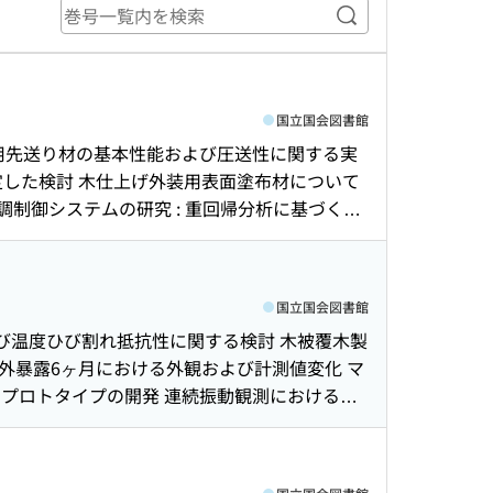
巻号一覧内を検索
国立国会図書館
用先送り材の基本性能および圧送性に関する実
想定した検討 木仕上げ外装用表面塗布材について
調制御システムの研究 : 重回帰分析に基づく制
の平常時・地震時における振動特性変化 遺伝的
対する乾式二重床の床衝撃音低減効果に関する
比抵抗測定モールドを用いた盛土施工管理時の含
国立国会図書館
果の試算 超高強度繊維補強コンクリートを用い
よび温度ひび割れ抵抗性に関する検討 木被覆木製
ルバートの開発 : 鉄道構造物への適用に関する
屋外暴露6ヶ月における外観および計測値変化 マ
クに関する検討 循環撹拌を用いたケーシング縁切
用したプロトタイプの開発 連続振動観測における構
構築 : 室内清浄度向上にむけた床吸込みユニ
観測における構造物の振動特性評価 : その4 温
文一覧
析法 : 摩擦機構における時刻歴計算手法の検討
乾燥収縮および圧縮クリープに及ぼす空気量の