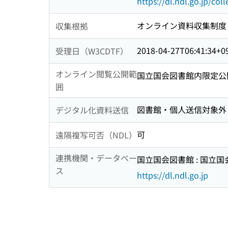
https://dl.ndl.go.jp/col
オンライン資料収集制度
収集根拠
2018-04-27T06:41:34+0
受理日（W3CDTF）
オンライン閲覧公開範
国立国会図書館内限定公
囲
図書館・個人送信対象外
デジタル化資料送信
可
遠隔複写可否（NDL）
連携機関・データベー
国立国会図書館 : 国立
ス
https://dl.ndl.go.jp