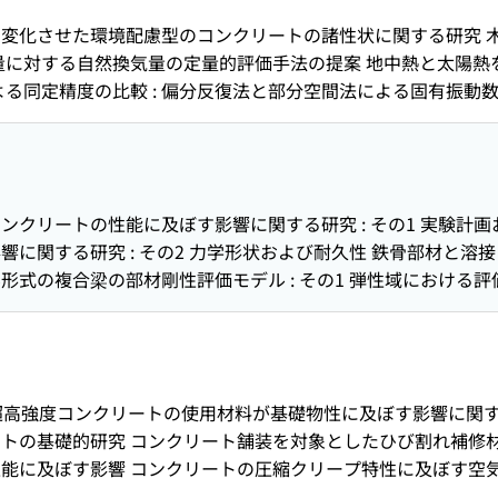
た塗布型表面被覆材の剥離抵抗性に関する研究 現場と室内で
変化させた環境配慮型のコンクリートの諸性状に関する研究 
必要とする高流動コンクリートの‌締固め方法の設定に関する検討 
量に対する自然換気量の定量的評価手法の提案 地中熱と太陽熱を
に関する載荷試験 PPCaボックスカルバートの開発 : 部分
よる同定精度の比較 : 偏分反復法と部分空間法による固有振動
よるグリーンインフラ技術の開発(4) : グリーンインフラ施
音特性に関する研究 : 小開口を有するMSIを搭載した防音ユ
判定システムの開発 場所打ちコンクリート杭施工における‌打設
関する研究 : 気象条件の変化がMSIの遮音特性に及ぼす影響
工管理システムの要素技術 深層学習を用いた配筋自動チェック
ンネル掘削支援システムの開発 : システム概要と重ね合わせ基
内電波伝搬に関する基礎検討 社外発表論文一覧
生シートの施工性および適用効果に関する検討 高流動コンク
ンクリートの性能に及ぼす影響に関する研究 : その1 実験計
が締固めを必要とする高流動コンクリートの充塡程度およびか
響に関する研究 : その2 力学形状および耐久性 鉄骨部材と
いた粒子構造観察 PPCaボックスカルバートの開発 : 部分
形式の複合梁の部材剛性評価モデル : その1 弾性域における
インフラ技術の開発(3) バイオスティミュレーション用薬剤改
骨区間の境界に配された埋込み形式の複合梁の部材剛性評価モデル
生へのずり粒径の影響検討 社外発表論文一覧
の開発 TQ-MIX(柱RC 梁S)構法の適用範囲拡大に関する研究 
する解析的検討 : 加力方向に埋戻し部が存在する場合 セメ
法および埋戻し効果の考察 事務所ビルにおける蓄電池と水素供給
²級超高強度コンクリートの使用材料が基礎物性に及ぼす影響に関
的性質 連続振動観測における構造物の振動特性評価 : その1 
トの基礎的研究 コンクリート舗装を対象としたひび割れ補修
の2 低層鉄骨造建物 薄膜と空気圧を利用した遮音量可変型軽量遮
能に及ぼす影響 コンクリートの圧縮クリープ特性に及ぼす空
ットで構成された壁の遮音特性 トンネル半断面点検システムの
：屋外暴露 1 年における外観および計測値変化 TQ-MIX（柱RC