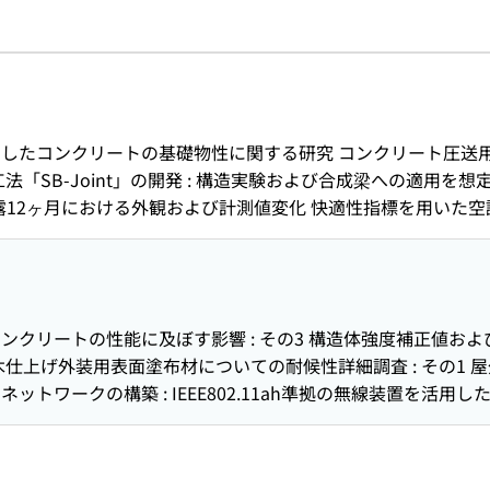
したコンクリートの基礎物性に関する研究 コンクリート圧送
法「SB-Joint」の開発 : 構造実験および合成梁への適用を
暴露12ヶ月における外観および計測値変化 快適性指標を用いた空
動観測における構造物の振動特性評価 : その5中層RC造建物
の層剛性の同定手法に関する研究 木造軸組床およびCLT床に
験的検討 建設現場における搬送ロボットの活用と効果検証 電気
CO₂排出量の締固めを必要とする高流動コンクリートの適用効
ンクリートの性能に及ぼす影響 : その3 構造体強度補正値お
 : 接合部を有するRC梁部材の曲げ載荷試験 PPCaボックスカ
仕上げ外装用表面塗布材についての耐候性詳細調査 : その1 
の開発 : PPCaボックスカルバートにおける温度ひび割れリス
トワークの構築 : IEEE802.11ah準拠の無線装置を活
し技術に関する研究 クリーンルームのローコスト化システムの
小地震時における高層SRC・低層S造建物の振動特性変化 連続振動
ュールを用いた建物内のフロア推定に関する一検討 社外発表論
建物の振動特性に及ぼす影響 滑り支承を有する免震建物の応答解
いた二重床の‌床衝撃音遮断性能に関する研究 コンクリートの