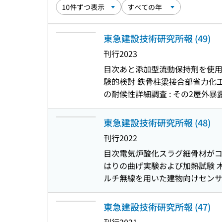
東急建設技術研究所報 (49)
刊行
2023
目次
あと添加型流動保持剤を使用
験的検討 鉄骨柱梁接合部省力化工
の耐候性詳細調査 : その2屋外
御アルゴリズムの実装事例 連続振
アルゴリズムを用いた多層構造物
東急建設技術研究所報 (48)
研究 : 木造実験棟における実
刊行
2022
水状態管理方法の検討と提案 低
目次
電気炉酸化スラグ細骨材がコ
た床版用プレキャスト接合部の開発
はりの曲げ実験および加熱試験 木
検討 PPCaボックスカルバート
ルチ無線を用いた建物向けセンサネッ
引抜工法による既存杭撤去・埋戻
造物の振動特性評価 : その3 中
ットの開発 サブギガ帯無線モジ
湿度変動が高層SRC・低層S造
東急建設技術研究所報 (47)
木造建物における高剛性床版を用