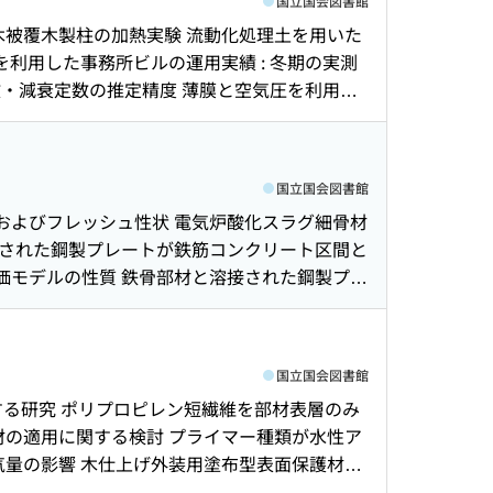
国立国会図書館
締め固めた非一様な砂質土供試体の三軸圧縮試験
木被覆木製柱の加熱実験 流動化処理土を用いた
PPCaボックスカルバートの開発 : 部分的に
利用した事務所ビルの運用実績 : 冬期の実測
的にプレキャスト部材を用いたボックスカルバート
数・減衰定数の推定精度 薄膜と空気圧を利用し
設内ビオトープの鳥類調査報告 オールケーシング
ニットの遮音特性 薄膜と空気圧を利用した遮音量
コンクリート高さの自動計測に関する取組み :
に関する実験的検討 振動解析に基づく剛心位置の
システムの開発 屋内測位技術に関する調査研究
礎実験結果 アーム型トンネル覆工打音検査・撮
国立国会図書館
リートの打込み方法が型枠に作用する側圧に及ぼ
画およびフレッシュ性状 電気炉酸化スラグ細骨材
ぶりの硬化品質に及ぼす影響 現場と室内で締め
溶接された鋼製プレートが鉄筋コンクリート区間と
的にプレキャスト部材を用いたRC部材の耐震性能
評価モデルの性質 鉄骨部材と溶接された鋼製プレ
良 : 諸条件を想定した各環境因子検討 黄鉄鉱
 : その2 非弾性域における評価モデルの性
: その3 柱が引張軸力を受ける接合部の検討 埋戻
ントベントナイト水を用いた既存杭撤去埋戻し事
国立国会図書館
システムの運用に関する検討 金属製外装パネル
する研究 ポリプロピレン短繊維を部材表層のみ
高層鉄骨鉄筋コンクリート造建物 連続振動観測にお
材の適用に関する検討 プライマー種類が水性ア
音構造の遮音特性に関する研究 : 桟により分割
気量の影響 木仕上げ外装用塗布型表面保護材の
開発と竣工前検査での試験導入 電力線通信技術
梁S）構法の適用範囲拡大に関する研究 : ブレー