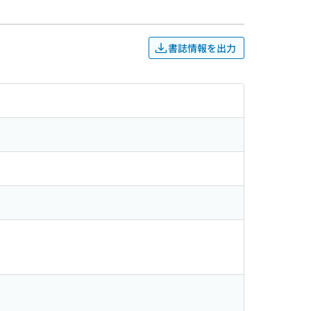
る分析 流動化処理土のヤング率の評価 防振地
音領域の振動の数値計算による検討 タスク＆ア
実測データに基づく室内電波環境予測手法 RT
書誌情報を出力
棄物の選別精度検証 実際の解体現場から発生し
車載型水処理装置（TARDS）による防火水槽