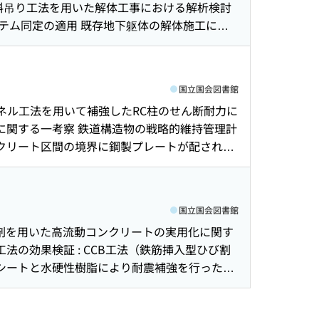
斜吊り工法を用いた解体工事における解析検討
げ時期に関する検討 環境条件を考慮した中性化
ステム同定の適用 既存地下躯体の解体施工に配
る実験的検討 劣駆動型打叩ロボットの速度制御
性に関する研究 天井脱落対策に適用できる軽量
における資機材搬入・揚重管理支援システムの構築
討 既存中規模事務所ビルのZEB実現に向けた
の適用検討 社外発表論文一覧（2017年1月～
実測 可搬型電波半無響室を用いた現場での電磁
国立国会図書館
合是正指示書作成支援ツールの開発・水平展開 ト
ネル工法を用いて補強したRC柱のせん断耐力に
ンクリートひび割れ自動検出装置の試作と性能検
に関する一考察 鉄道構造物の戦略的維持管理計
測解析 : IoTによるゲリラ豪雨の河川水位変
ンクリート区間の境界に鋼製プレートが配された
の確認 鉄粉を用いた自然由来重金属汚染細粒土
地震応答推定手法 : 単点参照・多自由度偏分
地盤のリバウンド変位に伴う周辺地盤の変状に関
気象モデルによる市街地上空風の再現 屋上目隠
国立国会図書館
拡大検討 蒸気熱による雑草処理 : モデル実験に
減水剤を用いた高流動コンクリートの実用化に関す
の効果検証 : CCB工法（鉄筋挿入型ひび割
シートと水硬性樹脂により耐震補強を行ったRC
した埋込み形式の複合構造梁の剛性評価に関す
支承を用いた静的載荷実験 実現場におけるコアセ