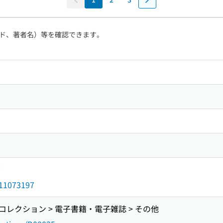
計測結果の分析 軟弱地盤における建設工事中の地盤振動に関す
性能評価方法に関する一考察 鉄道トンネルから発生する固体
る年間エネルギー消費実態 幾何光学近似を用いた反射／透過の
ド、著者名）等を確認できます。
ムの開発（その2） : 垂直多関節型ロボットを使用した建設廃
ハンドの性能検証 放射能汚染水の移動式水処理工法の開発 : 
ルコリドー簡易評価ツールの開発
7
d/11073197
レクション > 電子書籍・電子雑誌 > その他