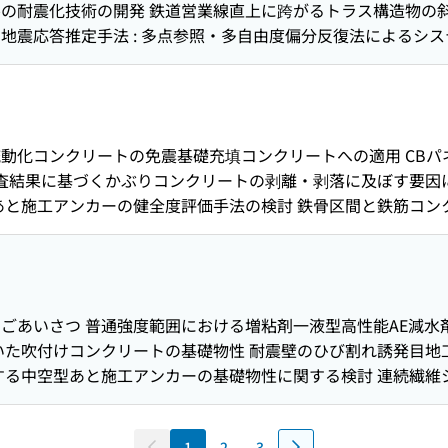
の耐震化技術の開発 鉄道営業線直上に跨がるトラス構造物の
の有無によるピーク風力係数の性状 高流動コンクリートの仕上
地震応答推定手法 : 多点参照・多自由度偏分反復法によるシ
クルコストの算定事例 CBパネル工法のせん断耐荷特性に関す
 薄膜と空気圧を利用した遮音量可変型軽量遮音構造の遮音特
ム統合マップの開発 : WebシステムとICTの活用 建築工事
質吸音材と非通気性膜を有するMPPの吸音特性に関する実験的検
用性検証 バイオスティミュレーション用薬剤の改良実汚染サイトへ
の把握と省エネ対策とその効果試算について 東京都内の上空風の
T機器の活用による業務効率向上への取り組み : 内装工事不具
動化コンクリートの免震基礎充填コンクリートへの適用 CBパ
の開発 : 多様なトンネル形状に適応可能な点検システム コ
調査結果に基づくかぶりコンクリートの剥離・剥落に及ぼす要因
音装置の開発と性能評価 ゲリラ豪雨に伴う都市河川の水位変化予
あと施工アンカーの健全度評価手法の検討 鉄骨区間と鉄筋コ
緑化工法による防草緑化 : フィールド実験による雑草抑制効果
価手法の適用性に関する検証 システム同定を用いた非観測階の
（2016年1月～2016年12月）
応答解析 偏土圧を受ける山留め架構の変形対策事例 掘削底
域の振動測定結果に与える影響の実験的・数値解析的検討 領域
る研究 三次元形状計測ｼｽﾃﾑ｢RaVi｣の現場適用・適用範囲
発刊のごあいさつ 普通強度範囲における増粘剤一液型高性能AE
用いるバイオスティミュレーション用薬剤の適用検討
た吹付けコンクリートの基礎物性 耐震壁のひび割れ誘発目地工法
する中空型あと施工アンカーの基礎物性に関する検討 連続繊維
部材と溶接された鋼製プレートで鉄筋コンクリート区間を強化
とした免震構造用積層ゴム支承の開発 : プロトタイプ積層ゴム
1
2
3