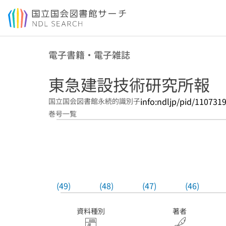
本文へ移動
電子書籍・電子雑誌
東急建設技術研究所報
info:ndljp/pid/110731
国立国会図書館永続的識別子
巻号一覧
(49)
(48)
(47)
(46)
資料種別
著者