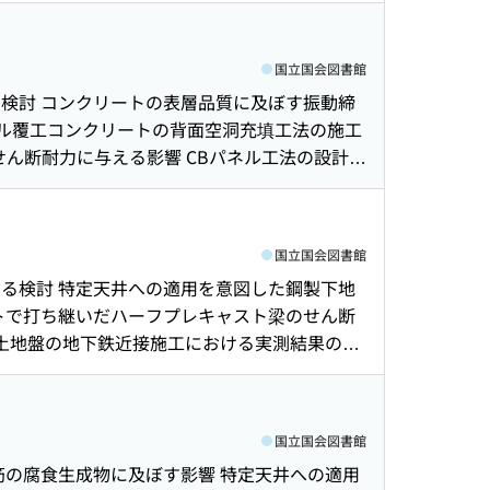
と対策 : 現場適用に向けた取り組み事例の報
強モルタルを考慮した補強RC 柱部材の変形性能
的な水分浸透性に及ぼす影響 飽和度の影響を考
モルタルの引張強度に与える影響 同心円状の埋戻
リートの締固め方法に関する基礎的検討 地震動
国立国会図書館
用いた既存杭撤去埋戻し事例 : 撤去方法およ
分的にプレキャスト部材を用いたRC梁の載荷試
検討 コンクリートの表層品質に及ぼす振動締
いた汎用加速度センサの性能検証試験 システム
収支モデルの検証 社外発表論文一覧(2020年1
ネル覆工コンクリートの背面空洞充填工法の施工
膜と空気圧を利用した遮音量可変型軽量遮音構造
せん断耐力に与える影響 CBパネル工法の設計手
した乾式二重床の床面剛性が防振効果に与える影響
レキャスト部材を用いた鉄筋コンクリート造十字
模事務所ビルの ZEB 実現に向けた取組み :
さい十字形接合部の検討 SWITCH-sp（鉄骨区
クト比および接近流の乱れの強さによる影響 サイ
力を支持する逆打ち構真柱鉄骨根入れ部におけ
認識し材質判定を行うロボットビジョンの開発
国立国会図書館
するケーススタディ Boussinesqの解を
通信の利用に向けた基礎検証 水循環型ビオトープ
る検討 特定天井への適用を意図した鋼製下地
高層鉄骨造建物を対象とした強非線形領域におけ
一覧（2019年1月～2019年12月）
トで打ち継いだハーフプレキャスト梁のせん断
ム材料で構成されるMSIの遮音性能 木造床の質
性土地盤の地下鉄近接施工における実測結果の分
についての研究 天井放射空調システムの制御方
よびベントナイトを利用した埋戻し材の力学的特
壁風上側の剥離流の性状と風圧分布の関係 トン
初期値設定に関わる考察 観測地震動に基づいた
改良リアルタイム施工管理システムの開発 :
P吸音機構の実用性について 薄膜と空気圧を利
三次元形状計測機を用いた鉄道建築限界管理技術
国立国会図書館
能に及ぼす影響 既存中規模事務所ビルのZEB実
ィミュレーション用薬剤の改良諸条件を想定した
筋の腐食生成物に及ぼす影響 特定天井への適用
壁に作用するピーク風力係数に関する研究 : そ