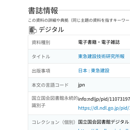
ンサーを用いた土丹層中のひずみ
中壁を構成する防振材の振動遮断
書誌情報
ンビエント空調の実運用時におけ
この資料の詳細や典拠（同じ主題の資料を指すキーワー
を応用した建設廃棄物選別システ
デジタル
た建設廃棄物に対する選別ロボット
除染 都市部におけるエコロジカ
電子書籍・電子雑誌
資料種別
東急建設技術研究所報
タイトル
日本 : 東急建設
出版事項
jpn
本文の言語コード
国立国会図書館永続的
info:ndljp/pid/1107319
識別子
https://dl.ndl.go.jp/pi
国立国会図書館デジタルコ
コレクション（個別）