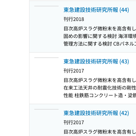
による坑内通信ネットワークの性
ス付十字形接合部の検討 CBパネ
告 コンクリート型枠面の連続湿
東急建設技術研究所報 (44)
算定手法 CBパネル工法の設計
慮した現場と室内で締固めた砂質
刊行
2018
し部を有する杭の水平地盤反力係
を受ける盛土斜面の信頼性評価に
目次
高炉スラグ微粉末を高含有し
び埋戻し状態の考察 小型締固め
験 水循環型ビオトープによるグリ
固めの影響に関する検討 海洋環
同定を用いた非観測階の地震応答
月～2020年12月)
管理方法に関する検討 CBパネル
の遮音特性に関する研究 : 桟
法の高度化に関する実験的検討 
に関する基礎的検討 気象観測デー
形骨組架構の構造性能 TQ-MIX
改修後 1 年目の運用実績 屋上
東急建設技術研究所報 (43)
間と鉄筋コンクリート区間の境界
ンポストとステレオカメラを用い
刊行
2017
る軸力分布の現場計測およびそのシ
リアルタイム施工管理を実現する
目次
高炉スラグ微粉末を高含有し
応用した直接基礎の即時沈下量算
によるグリーンインフラ技術の開発
在来工法天井の耐震化技術の剛性
る推定精度検証 薄膜と空気圧を利
性能 柱鉄筋コンクリート造・梁
量増加による床衝撃音レベル低減
析 弾性理論解に基づく直接基礎
法に関する基礎的検討 : 冬期
性 システム同定を用いた非観測
ネル覆工コンクリートの光切断画
東急建設技術研究所報 (42)
高減衰ゴム系積層ゴム支承の小変
Webシステムの活用 920MH
刊行
2017
用した軽量な遮音構造の遮音特性に
の研究開発 : 鉄道建築限界測
目次
高炉スラグ微粉末を高含有し
現に向けた取組み : 様々な熱エ
分解促進効果確認 社外発表論文一覧