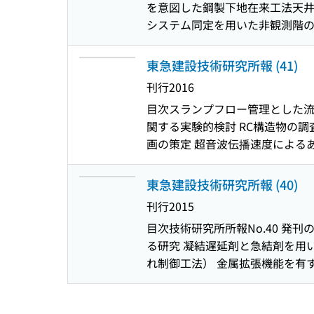
を意図した鋼製下地在来工法天井
の2 目隠し壁の高さおよび塔屋
システム同定を用いた非観測階の
劣化予測手法の構築とライフサイ
慮した建物基礎の液状化対策事例
手法 現場計測データのリアルタイ
化粧吸音材の開発 : 背後に多孔
ICT施工におけるSFM技術の有
東急建設技術研究所報 (41)
取組み : エネルギー消費実態
2017年12月）
刊行
2016
波シールド測定方法について IC
目次
スランプフロー管理とした流
ンネル全断面点検・診断システム
関する実験的検討 RC構造物の
証実験 響きを考慮した劣駆動型打
画の策定 超音波伝播速度による
化予測 蒸気除草とクラピア吹付
埋込み形式の複合梁の部材剛性評
の浄化技術の検討 社外発表論文一覧
反復法とモード重合法による地震
東急建設技術研究所報 (40)
する解析的検討 舗装が固体音領
刊行
2015
し壁に作用するピーク風力係数に関す
目次
技術研究所所報No.40 
よる検証 クロロエテン類浄化に
る研究 凝結遅延剤と急結剤を用い
れ制御工法） 金属拡張機能を有
柱の変形性能に関する検討 鉄骨
る一考察 中低層RC建物を対象