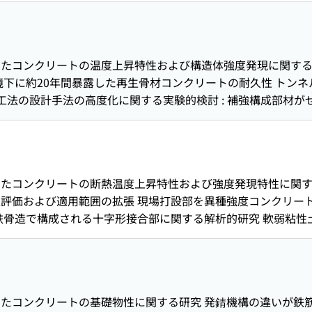
能評価 地盤改良リアルタイム施工管理システムの現場適用課題
ル工法の設計手法の高度化に関する実験的検討 : 高強度繊維補
潤養生方法に関する検討 中性化の進行がコンクリート中の短期
手法の高度化に関する実験的検討 : 施工方法が高強度繊維補強
土の強度・変形特性の比較 締固めを必要とする高流動コンク
数の評価法 中間砂礫層地盤におけるセメントベントナイト水を
関する研究 部分プレキャストボックスカルバートの開発 : 部
たコンクリートの温度上昇特性および構造体強度発現に関する
機械で転圧した盛土から採取した土の強度変形特性 振動台を用
ーンインフラ技術の開発(2) : 湿生植物の消費水量試験および水
境下に約20年間暴露した再生骨材コンクリートの耐久性 トン
推定手法 : 同定次数・参照階数が推定誤差に与える影響 薄
工法の設計手法の高度化に関する実験的検討 : 補強構成部材が
により分割されたMSIの剛性則領域における遮音特性 防振支持
: CBパネル工法の変形性能に関する検討 柱梁接合部一体型プ
タを用いた天気の種類および典型日の抽出に関する研究 既存中規
（柱RC梁S）構法の適用範囲拡大に関する研究 : 柱梁のせい比が小
目隠し壁のピーク風力係数に関する研究 : その 3 建物のアスペ
に鋼製プレートを有する複合梁）の非線形有限要素解析 高軸
た自動搬送ロボットの走行性能検証 不定形廃棄物の重なりを
ミュレーション解析 応答変位法による杭頭半固定杭の杭体応力に関
ための施工機械位置特定手法の検討 超高層建物での LPWA 
たコンクリートの断熱温度上昇特性および強度発現特性に関す
定法 システム同定を用いた非計測階の地震応答推定手法 : 
 接ぎ木によるパプリカの高温耐性獲得に関する研究 社外発表論文
評価および適用範囲の拡張 現場打設部を異種強度コンクリー
用した軽量な遮音構造の遮音特性に関する研究 : その3 ハニカ
鉄骨造で構成される十字形接合部に関する解析的研究 軟弱粘
効果の実験的検討 木仕上げ外装用塗布型表面保護材の耐候性
の水平地盤ばねの算定法 流動性と自硬性を有したセメントお
の実測結果とピンポン玉を用いた平均放射温度の算出 屋上目隠し
階の地震応答推定手法 : 提案手法の精度検証とシステム同定の
像を利用した効率的なひび割れ展開図作成方法の検証実験 地盤
形領域における振動特性の検討 天井脱落対策に適用できるMP
z帯を用いたタワークレーン上下間の電波伝搬シミュレーション 
関する研究 : その2 ユニット形状とユニットの連結が遮音性
定の自動化による維持管理業務の効率化と品質向上 バイオステ
たコンクリートの基礎物性に関する研究 発錆機構の違いが鉄
ネルギーを用いたシステムの省エネルギー効果の検討 屋上目隠し
（2018年1月～2018年12月）