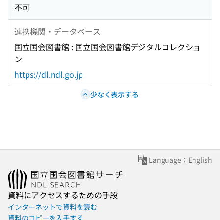
早期警戒システムの構築(温暖化に立ち向かう-高知県
指した品種育成と栽培技術,日本作物学会四国支部
会講演要旨) インドネシア国,リアウ州,トゥビンティ
不可
作物学会四国支部会・日本育種学会四国談話会公開
本作物学会四国支部 会員名簿 奥付 CONTENTS 裏表
における主要園芸品目への温暖化の影響とその対策
会・日本育種学会四国談話会公開シンポジウム要旨)
ンギ島における異なる生育ステージの母樹から採集
シンポジウム要旨) 味噌製造の現場から(四国地域にお
紙 CONTENTS
事例-,日本作物学会四国支部会・日本育種学会四国談
さぬきうどん用小麦の選抜技術について(四国におけ
連携機関・データベース
したサッカー特性に関する研究(日本作物学会四国支
けるムギ類研究の現状と今後の展開,日本作物学会四
話会公開シンポジウム要旨) 高知県における園芸野菜
る地域特産化を目指した品種育成と栽培技術,日本作
部第43回講演会講演要旨) サゴヤシ(Metroxylon sagu
国立国会図書館 : 国立国会図書館デジタルコレクショ
国支部会・日本育種学会四国談話会公開シンポジウ
への温暖化の影響とその対応策(温暖化に立ち向かう-
物学会四国支部会・日本育種学会四国談話会公開シ
Rottb.)の樹齢別樹幹密度とデンプン生産性(日本作物
ン
ム要旨) 棚田の再生 : 棚田保全におけるNPO法人によ
高知県における主要園芸品目への温暖化の影響とそ
ンポジウム要旨) 中山間地域に適した四季成り性イチ
学会四国支部第43回講演会講演要旨) 日本作物学会四
る市民農園型水田の管理(普及の現場から) 支部記事
https://dl.ndl.go.jp
の対策事例-,日本作物学会四国支部会・日本育種学会
ゴ新品種「サマーフェアリー」の育成(四国における
国支部会・日本育種学会四国談話会公開シンポジウ
奥付 CONTENTS 裏表紙 CONTENTS
四国談話会公開シンポジウム要旨) 高知県における果
地域特産化を目指した品種育成と栽培技術,日本作物
ム要旨(中扉) 四国の在来植物 : 特に雑穀類,赤カブにつ
少なく表示する
樹園芸への温暖化の影響とその対応策(温暖化に立ち
学会四国支部会・日本育種学会四国談話会公開シン
いて(四国地域における作物資源とその利用,日本作物
向かう-高知県における主要園芸品目への温暖化の影
ポジウム要旨) 高知県におけるグロリオサの育種(四国
学会四国支部会・日本育種学会四国談話会公開シン
響とその対策事例-,日本作物学会四国支部会・日本育
における地域特産化を目指した品種育成と栽培技術,
ポジウム要旨) 四国の在来トウモロコシの起源につい
種学会四国談話会公開シンポジウム要旨) 高知県にお
日本作物学会四国支部会・日本育種学会四国談話会
て(四国地域における作物資源とその利用,日本作物学
ける花きへの温暖化の影響と今後の方向性(温暖化に
公開シンポジウム要旨) 高温耐性品種「にこまる」の
会四国支部会・日本育種学会四国談話会公開シンポ
Language：English
立ち向かう-高知県における主要園芸品目への温暖化
育成過程と普及(四国における地域特産化を目指した
ジウム要旨) 愛媛県産雑穀の食品機能性について(四国
の影響とその対策事例-,日本作物学会四国支部会・日
品種育成と栽培技術,日本作物学会四国支部会・日本
地域における作物資源とその利用,日本作物学会四国
本育種学会四国談話会公開シンポジウム要旨) 普及の
育種学会四国談話会公開シンポジウム要旨) 「南国そ
支部会・日本育種学会四国談話会公開シンポジウム
資料にアクセスするための手段
現場から(中扉) 高知県産米のブランド化成功事例 : 土
だち」の普及 : 「南国そだち」研究会の活動より(普
要旨) 普及の現場から(中扉) 西予市宇和町における集
インターネットで資料を読む
佐天空の郷(普及の現場から) 支部記事 奥付
及の現場から) 支部記事 日本作物学会四国支部 会員
落営農の推進 : 麦・大豆による水田農業の活性化と担
資料のコピーを入手する