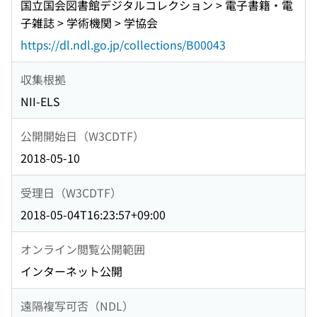
マメ科緑肥施用したハウストマトの生育収量および
系特性に及ぼす影響(日本作物学会四国支部第45回講
国立国会図書館デジタルコレクション > 電子書籍・電
「ミニティアラシリーズ」の育成(香川県農試の育
組について,日本作物学会四国支部会・日本育種学会
ける収量及び食味特性の日中品種間比較(日本作物学
る研究、技術開発の現状と今後の展望,日本作物学会
要旨) 着蕾期の低温処理がソバの光合成速度に及ぼす
支部第44回講演会講演要旨) 布マルチと紙マルチ水稲
養分動態(日本作物学会四国支部第48回講演会講演要
演会講演要旨) 脱塩・乾燥クラゲを利用した水稲栽培
子雑誌 > 学術機関 > 学協会
種、栽培研究の現状,日本作物学会四国支部会・日本
四国談話会公開シンポジウム要旨) 管内における稲作
会四国支部第43回講演会講演要旨) 栽培方法の違いが
四国支部会・日本育種学会四国談話会公開シンポジ
影響(日本作物学会四国支部第47回講演会講演要旨)
直播栽培の比較(日本作物学会四国支部第44回講演会
旨) 自然農法水田土壌の生物的・化学的特性および水
: 米ぬかとの混合施用による雑草抑制・肥料効果(予
育種学会四国談話会公開シンポジウム要旨) 県オリジ
と米需要拡大の取組について(新規需要米の開発と需
多収性水稲の収量構成要素に及ぼす影響(日本作物学
https://dl.ndl.go.jp/collections/B00043
ウム要旨) カンキツ新品種の導入とブランド確立のた
松山市におけるハトムギ3品種の乾物生産特性および
講演要旨) indica稲の遺伝的背景において1穂穎花数
稲収量特性(日本作物学会四国支部第48回講演会講演
報)(日本作物学会四国支部第45回講演会講演要旨) 3種
ナルラナンキュラス「てまりシリーズ」の育成(香川
要拡大への取組について,日本作物学会四国支部会・
会四国支部第43回講演会講演要旨) 栽植密度及び深層
めのマルドリ方式の高度利用(近畿中国四国農業研究
収量 : 2009年と2010年の比較(日本作物学会四国支部
の構成要素と登熟性に及ぼすUr1遺伝子の作用(日本
要旨) バイオエタノール蒸留廃液を施用したトウモロ
類の無農薬水田除草を行った水田における水稲生育
県農試の育種、栽培研究の現状,日本作物学会四国支
日本育種学会四国談話会公開シンポジウム要旨) 米の
収集根拠
追肥が中国産多収性インド型水稲品種揚稲4号の収量
センター四国研究センターにおける研究、技術開発
第47回講演会講演要旨) '四国裸110号'の栽培特性(日
作物学会四国支部第44回講演会講演要旨) IR36と水原
コシの生育,収量および養分吸収(日本作物学会四国支
および収量(日本作物学会四国支部第45回講演会講演
部会・日本育種学会四国談話会公開シンポジウム要
新規需要に関する研究の現況について(新規需要米の
に及ぼす影響(日本作物学会四国支部第43回講演会講
の現状と今後の展望,日本作物学会四国支部会・日本
NII-ELS
本作物学会四国支部第47回講演会講演要旨) 日本作物
258号の遺伝的背景において収量とその関連形質に及
部第48回講演会講演要旨) バイオエタノール蒸留廃液
要旨) 菌根菌接種および植物残渣施用土壌で栽培した
旨) 県オリジナルキウイフルーツの開発と栽培方法(香
開発と需要拡大への取組について,日本作物学会四国
演要旨) 緩効性肥料および一般肥料の施用による中国
育種学会四国談話会公開シンポジウム要旨) 普及の現
学会四国支部会・日本育種学会四国談話会 公開シン
ぼすUr1遺伝子の作用(日本作物学会四国支部第44回
が水稲の生育・収量・養分吸収に及ぼす影響(日本作
陸稲の生育収量および菌根菌の生態(日本作物学会四
川県農試の育種、栽培研究の現状,日本作物学会四国
支部会・日本育種学会四国談話会公開シンポジウム
産水稲品種の収量性の品種間差異(日本作物学会四国
公開開始日（W3CDTF）
場から(中扉) カンキツ経営におけるマルドリ方式の導
ポジウム 要旨(中扉) ムギ類育種研究の現状(四国地域
講演会講演要旨) 日本作物学会四国支部会・日本育種
物学会四国支部第48回講演会講演要旨) 栽培環境及び
国支部第45回講演会講演要旨) 落ち綿マルチが夏播き
支部会・日本育種学会四国談話会公開シンポジウム
要旨) 阿波藍の現状と課題 : ジャパンブルーの復活を
支部第43回講演会講演要旨) 多収な遺伝的背景におい
入状況と普及の展望(普及の現場から) 支部記事 奥付
におけるムギ類研究の現状と今後の展開,日本作物学
学会四国談話会公開シンポジウム要旨(中扉) 中国四国
2018-05-10
植物体分析による柑橘水腐れ症発生要因の探索(日本
レタスの生育および収量に与える影響(日本作物学会
要旨) 普及の現場から(中扉) 高温回避"超遅植え栽
めざして(普及の現場から) 支部記事 奥付 CONTENTS
て稲遺伝子Ur1が収量性に及ぼす作用(日本作物学会
CONTENTS 裏表紙 CONTENTS
会四国支部会・日本育種学会四国談話会公開シンポ
地域におけるバイオマス研究の方向(作物生産のバイ
作物学会四国支部第48回講演会講演要旨) 出穂後の追
四国支部第45回講演会講演要旨) 落ち綿マルチを敷設
培"による米の品質向上 : 七夕米の産出とブランド化
裏表紙 CONTENTS
四国支部第43回講演会講演要旨) 不織布マルチングに
ジウム要旨) ポストさぬきの夢2000の研究(四国地域
オマス利用を考える,日本作物学会四国支部会・日本
受理日（W3CDTF）
肥時期の違いがハトムギの光合成速度および^<13>C-
したレタス栽培における土壌養分動態(日本作物学会
に至るまで(普及の現場から) 支部記事 奥付
よる水稲直播・有機栽培 : 追肥が葉位別光合成速度に
におけるムギ類研究の現状と今後の展開,日本作物学
育種学会四国談話会公開シンポジウム要旨) イネのバ
光合成産物の分配に及ぼす影響(日本作物学会四国支
四国支部第45回講演会講演要旨) 有機質肥料を施用し
2018-05-04T16:23:57+09:00
CONTENTS 裏表紙 CONTENTS
及ぼす影響(日本作物学会四国支部第43回講演会講演
会四国支部会・日本育種学会四国談話会公開シンポ
イオエタノール化による持続的社会の構築 : 「イネイ
部第48回講演会講演要旨) 出穂後の追肥時期の違いが
たトマトハウス栽培における基肥窒素の吸収および
要旨) 気温と日長が普通ソバの子実重に及ぼす影響(日
ジウム要旨) 瀬戸内地域におけるはだか麦栽培研究の
ネ・日本」プロジェクト(作物生産のバイオマス利用
オンライン閲覧公開範囲
ハトムギの乾物生産および収量に及ぼす影響(日本作
転流(日本作物学会四国支部第45回講演会講演要旨)
本作物学会四国支部第43回講演会講演要旨) 培土によ
取り組み(四国地域におけるムギ類研究の現状と今後
を考える,日本作物学会四国支部会・日本育種学会四
物学会四国支部第48回講演会講演要旨) 日本作物学会
日本作物学会四国支部会・日本育種学会四国談話会
インターネット公開
るソバの湿害軽減(日本作物学会四国支部第43回講演
の展開,日本作物学会四国支部会・日本育種学会四国
国談話会公開シンポジウム要旨) 普及の現場から(中
四国支部会・日本育種学会四国談話会公開シンポジ
公開シンポジウム要旨(中扉) サトイモ「愛媛農試V2
会講演要旨) ウコン属植物の各器官におけるクルクミ
談話会公開シンポジウム要旨) 大麦精麦の現場から(四
扉) 香川県東部における中心的集落営農組織の再編と
ウム要旨(中扉) 水稲の高温登熟障害発生予測モデルと
号」の育成と産地振興(四国における地域特産化を目
遠隔複写可否（NDL）
ン類の含量の変化(日本作物学会四国支部第43回講演
国地域におけるムギ類研究の現状と今後の展開,日本
地域農業の抱える課題(普及の現場から) 支部記事 日