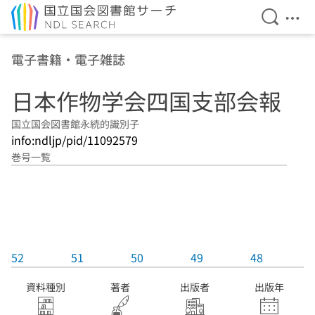
検索を開
メニ
本文へ移動
電子書籍・電子雑誌
日本作物学会四国支部会報
国立国会図書館永続的識別子
info:ndljp/pid/11092579
巻号一覧
52
51
50
49
48
資料種別
著者
出版者
出版年