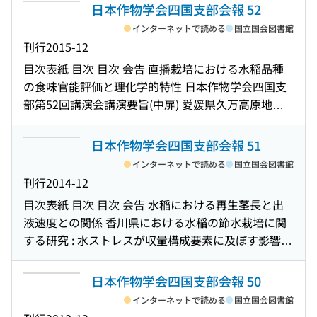
日本作物学会四国支部会報 52
インターネットで読める
国立国会図書館
刊行
2015-12
目次
表紙 目次 目次 会告 直播栽培における水稲品種
の食味官能評価と理化学的特性 日本作物学会四国支
部第52回講演会講演要旨(中扉) 愛媛県久万高原地域
における雑穀遺伝資源の探索・収集と特性調査(日本
作物学会四国支部第52回講演会講演要旨) 愛媛県中山
日本作物学会四国支部会報 51
間地域における土地利用と農耕システムの変遷(日本
インターネットで読める
国立国会図書館
作物学会四国支部第52回講演会講演要旨) 矮性ダッタ
刊行
2014-12
ンソバ系統'九州D6号'の春まき栽培 : 播種期ならびに
目次
表紙 目次 目次 会告 水稲における再生茎長と出
ヘアリーベッチすき込みの時期と量が生育・収量に
液速度との関係 香川県における水稲の節水栽培に関
及ぼす影響(日本作物学会四国支部第52回講演会講演
する研究 : 水ストレスが収量構成要素に及ぼす影響
要旨) 湿潤不織布による培地冷却がトマトの収量に及
日本作物学会四国支部第51回講演会講演要旨(中扉)
ぼす影響(日本作物学会四国支部第52回講演会講演要
光質コントロールフィルムで高R/FR比処理した圃場
日本作物学会四国支部会報 50
旨) 画像解析を用いたイネの収量性関連形質の特徴抽
栽培コムギの収量および乾物生産特性(日本作物学会
出(日本作物学会四国支部第52回講演会講演要旨) 水
インターネットで読める
国立国会図書館
四国支部第51回講演会講演要旨) 点滴かんがいで栽培
田裏作ジャガイモ栽培がコナギの成長に及ぼす影響