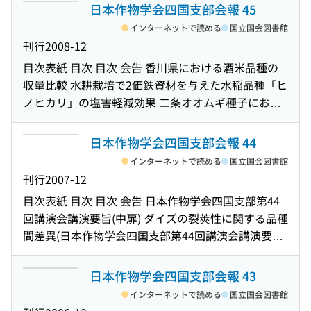
育・収量および土壌特性に与える影響(日本作物学会
旨) Ma Li Xian/コシヒカリに由来するコシヒカリ準同
雑草抑制 日本作物学会四国支部第46回講演会講演要
が'コシヒカリ'の玄米外観品質に及ぼす影響 : ポット
日本作物学会四国支部会報 45
本作物学会四国支部第47回講演会講演要旨) 有機栽培
ける再生茎長と出液速度との関係(日本作物学会四国
講演要旨) インドネシア,ジャヤプラ近郊スンタニ湖畔
四国支部第52回講演会講演要旨) 日本作物学会四国支
質遺伝子系統の玄米外観品質評価(日本作物学会四国
旨(中扉) 香川大学が保存している稲遺伝資源の特性
試験における2012年と2013年の比較(日本作物学会四
水稲における主要病害虫の発生消長(日本作物学会四
インターネットで読める
国立国会図書館
支部第51回講演会講演要旨) 冬期湛水田の土壌中窒素
に生育するサゴヤシ変種の地上部器官(部位)重割合
部会・日本育種学会四国談話会公開シンポジウム要
支部第49回講演会講演要旨) 高知県普通期栽培におけ
(日本作物学会四国支部第46回講演会講演要旨) 酒米
国支部第50回講演会講演要旨) 水稲における水利用効
国支部第47回講演会講演要旨) 有機水稲栽培における
刊行
2008-12
と幼穂形成期の出液速度が水稲の生育や収量構成要
(日本作物学会四国支部第48回講演会講演要旨) ベト
旨(中扉) 四国はだか麦の未来を描く(基調講演,伊予は
る'にこまる'の着粒位置別,粒厚別の玄米外観品質(日
品種「さぬきよいまい」の多収穫栽培法に関する研
率の品種間差異(日本作物学会四国支部第50回講演会
海水処理が登熟特性に与える効果(日本作物学会四国
素に及ぼす影響(日本作物学会四国支部第51回講演会
ナムにおける食用カンナ(Canna discolor Lindl.)の栽
目次
表紙 目次 目次 会告 香川県における酒米品種の
だか麦の未来を考える,日本作物学会四国支部会・日
本作物学会四国支部第49回講演会講演要旨) 水稲布マ
究(日本作物学会四国支部第46回講演会講演要旨) 米
講演要旨) ケイ酸資材の施用が水稲品種の群落構造に
支部第47回講演会講演要旨) 綿マルチが水稲生育及び
講演要旨) 高温障害回避のための遅植えが有機栽培水
培と利用の現状(日本作物学会四国支部第48回講演会
収量比較 水耕栽培で2価鉄資材を与えた水稲品種「ヒ
本育種学会四国談話会公開シンポジウム要旨) はだか
ルチ直播有機栽培におけるマルチ敷設前の施肥法が
糠施用が中国および日本産水稲品種の収穫指数に及
及ぼす影響(日本作物学会四国支部第50回講演会講演
水稲栽培土壌の窒素動態に及ぼす影響(日本作物学会
稲の生育,収量および玄米品質に与える効果(日本作物
講演要旨) 中国江蘇省における水稲多施肥栽培の現状
ノヒカリ」の塩害軽減効果 二条オオムギ種子におけ
麦の遺伝学(伊予はだか麦の未来を考える,日本作物学
水稲の生育や収量に及ぼす影響(日本作物学会四国支
ぼす影響(日本作物学会四国支部第46回講演会講演要
要旨) 水稲における出芽性の品種間差に関する研究(日
四国支部第47回講演会講演要旨) マメ科緑肥施用土壌
学会四国支部第51回講演会講演要旨) クリンカー添加
(日本作物学会四国支部第48回講演会講演要旨) 中国
る粒厚と出芽率との関係 日本作物学会四国支部第45
会四国支部会・日本育種学会四国談話会公開シンポ
部第49回講演会講演要旨) 愛媛県内の有機栽培水田に
旨) 多収性水稲品種の穂首節間大維管束数及び断面積
本作物学会四国支部第50回講演会講演要旨) 画像処理
におけるコマツナとハツカダイコンの生育収量およ
培土で育苗した水稲苗の生育及び収量特性(日本作物
産水稲品種の玄米品質に及ぼす収量関連形質の要因
回講演会講演要旨(中扉) アレンガ属ヤシの栽培と利用
ジウム要旨) 伊予はだか麦の生産現場と課題(伊予はだ
おける水稲主要病害虫の発生消長(日本作物学会四国
日本作物学会四国支部会報 44
の穂肥重点施肥による変化(日本作物学会四国支部第
を用いたイネの葉形質の解析(日本作物学会四国支部
び窒素動態(日本作物学会四国支部第47回講演会講演
学会四国支部第51回講演会講演要旨) クリンカアッシ
解析(日本作物学会四国支部第48回講演会講演要旨)
: インドネシア国南東スラウェシ州ムナ島および北ス
か麦の未来を考える,日本作物学会四国支部会・日本
支部第49回講演会講演要旨) 二条はだか麦'ユメサキ
46回講演会講演要旨) 栽植密度及び作期が中国産多収
インターネットで読める
国立国会図書館
第50回講演会講演要旨) 香川県普通期水稲の生育・収
要旨) バイオエタノール蒸留廃液を施用したトマトの
ュを副資材として添加した堆肥の施用がコマツナ、
水上栽培したシュロガヤツリの水質浄化機能及びバ
ラウェシ州サンギヘ島における事例(日本作物学会四
育種学会四国談話会公開シンポジウム要旨) はだか麦
ボシ'は愛媛県中山間地での栽培適性がある(日本作物
性水稲品種を中心とした草型の異なる水稲品種の穂
刊行
2007-12
量・品質に対する基肥一発肥料の影響(日本作物学会
生育および養分吸収(日本作物学会四国支部第47回講
ハツカダイコンの生育に与える効果(日本作物学会四
イオマス資源としての可能性(日本作物学会四国支部
国支部第45回講演会講演要旨) インドネシア・南東ス
の新たな用途をめざして(伊予はだか麦の未来を考え
学会四国支部第49回講演会講演要旨) ハダカムギの播
数及び穂重に及ぼす影響(日本作物学会四国支部第46
四国支部第50回講演会講演要旨) 水稲有機栽培と水田
演会講演要旨) 有機栽培土壌の化学的特性と農産物品
目次
表紙 目次 目次 会告 日本作物学会四国支部第44
国支部第51回講演会講演要旨) 鶏糞堆肥や化学肥料の
第48回講演会講演要旨) 感光性または基本栄養成長性
ラウェシ州ムナ島および北スラウェシ州サンギヘ島
る,日本作物学会四国支部会・日本育種学会四国談話
種期限界の検討(日本作物学会四国支部第49回講演会
回講演会講演要旨) 水稲綿マルチ直播栽培における生
裏作との関係(日本作物学会四国支部第50回講演会講
質に関する事例研究(日本作物学会四国支部第47回講
回講演会講演要旨(中扉) ダイズの裂莢性に関する品種
施肥量がハツカダイコンとチンゲンサイの収穫後品
に係わる種々の遺伝子を有する稲品種「台中65号」
におけるアレンガ属ヤシの生育特性とデンプン生産
会公開シンポジウム要旨) 普及の現場から(中扉) 米ど
講演要旨) 中国産多収性水稲品種における出液速度,根
育特性およびマルチ分解過程(日本作物学会四国支部
演要旨) 水稲有機栽培における各種有機質資材の比較
演会講演要旨) BIOLOGプレートを用いた土壌微生物
間差異(日本作物学会四国支部第44回講演会講演要旨)
質に与える影響(日本作物学会四国支部第51回講演会
の同質遺伝子系統における出穂日の変異(日本作物学
性(日本作物学会四国支部第45回講演会講演要旨) サ
ころ西予市 水田フル活用で前進する担い手たち : 加
形質および乾物生産の関係(日本作物学会四国支部第
第46回講演会講演要旨) 綿マルチ敷設が温州ミカン栽
(日本作物学会四国支部第50回講演会講演要旨) 冬期
叢の評価法の開発 : 自然農法キャベツおよび温室トマ
シコクビエの生育に及ぼす湛水処理の影響(日本作物
講演要旨) 水稲に対する肥料効果はクラゲ部位(傘,口
会四国支部第48回講演会講演要旨) Ur1遺伝子を有す
ゴヤシ実生苗の初期成育に与える土壌および水位の
茂ファームと先進的事例から(普及の現場から) 支部記
49回講演会講演要旨) 異なる温度条件下で生育した日
培の雑草抑制および果実品質に与える影響(日本作物
湛水有機栽培田における稲わらすき込みと地力窒素
ト栽培事例(日本作物学会四国支部第47回講演会講演
学会四国支部第44回講演会講演要旨) さぬきの地酒用
腕)によって異なるか(日本作物学会四国支部第51回講
る稲の2つの多収系統における穂形質の特徴(日本作物
日本作物学会四国支部会報 43
影響(日本作物学会四国支部第45回講演会講演要旨)
事 奥付 CONTENTS 裏表紙 CONTENTS
本型およびインド型水稲品種の白未熟粒割合および
学会四国支部第46回講演会講演要旨) 水田代掻き水か
発現が水稲生育に及ぼす影響(日本作物学会四国支部
要旨) 中日水稲品質・食味共同研究センターにおける
水稲品種「さぬきよいまい」の育成(日本作物学会四
演会講演要旨) ナタネ油かす・米ぬか混合施用が雑草
学会四国支部第48回講演会講演要旨) 水稲における根
食用カンナの出芽後の初期生育と種イモの無機およ
インターネットで読める
国立国会図書館
登熟性に及ぼす収量関連形質および乾物生産の影響
らの土壌養分損失に関する実態調査(日本作物学会四
第50回講演会講演要旨) 窒素固定菌Bacillus pumilus
品種開発の現状と展望(日本作物学会四国支部第47回
国支部第44回講演会講演要旨) 汚泥添加布マルチの敷
抑制および水稲の生育・収量に及ぼす影響(日本作物
系特性の日中品種間比較(日本作物学会四国支部第48
び非構造性炭水化物含有量の変化との関係(日本作物