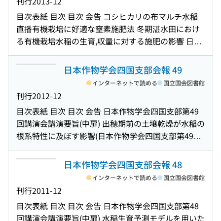
刊行
2013-12
した水稲および陸稲の生育および収量(日本作物学会
(日本作物学会四国支部第52回講演会講演要旨) 有機
目次
表紙 目次 目次 会告 コシヒカリの布マルチ水稲
四国支部第51回講演会講演要旨) 異なる栽植密度で狭
質資材の施用量がコナギの発生及び水稲の生育・収
直播有機栽培に好適な窒素施肥法 冬期湛水田におけ
畦栽培したダイズ品種「はつさやか」の収量および
量に及ぼす影響(日本作物学会四国支部第52回講演会
る有機栽培水稲の生育,収量に対する施肥の影響 日本
乾物生産特性(日本作物学会四国支部第51回講演会講
講演要旨) 施肥方法が香川県普通期水稲の生育,収量及
作物学会四国支部第50回講演会講演要旨(中扉) 栽植
演要旨) 早期栽培'コシヒカリ'におけるその他未熟粒
び品質に及ぼす影響(日本作物学会四国支部第52回講
密度の異なるコムギ群落における分げつ性とR:FR比
日本作物学会四国支部会報 49
(充実不足粒)の発生を助長する登熟期の気象条件(日
演会講演要旨) 水田裏作での有機栽培ジャガイモの収
との関係(日本作物学会四国支部第50回講演会講演要
本作物学会四国支部第51回講演会講演要旨) 異なる気
インターネットで読める
国立国会図書館
量に対する有機質資材の影響(日本作物学会四国支部
旨) 栽植密度の異なるコムギ群落における受光量と日
温条件下で生育した水稲の玄米品質および収量に及
刊行
2012-12
第52回講演会講演要旨) 現地調査からみた愛媛県内の
射利用効率(日本作物学会四国支部第50回講演会講演
ぼす低地温の影響(日本作物学会四国支部第51回講演
ハダカムギの収量向上阻害要因(日本作物学会四国支
目次
表紙 目次 目次 会告 日本作物学会四国支部第49
要旨) LED照明による赤色および遠赤色光照射がコム
会講演要旨) 早期水稲品種の玄米における白未熟粒の
部第52回講演会講演要旨) 中国吉林省大安のアルカリ
回講演会講演要旨(中扉) 出穂期前の土壌乾燥が水稲の
ギの分げつ性および収量に及ぼす影響(日本作物学会
発生と胚乳細胞サイズの関係(日本作物学会四国支部
土壌における農業生産(日本作物学会四国支部第52回
根系特性に及ぼす影響(日本作物学会四国支部第49回
四国支部第50回講演会講演要旨) 異なる栽植密度で狭
第51回講演会講演要旨) インドネシア,北スラウェシ
講演会講演要旨) 中央アフリカ・ガボン共和国におけ
講演会講演要旨) ケイ酸資材の施用が水稲品種ヒノヒ
畦栽培したダイズ品種サチユタカの生長解析(日本作
州サンギヘ島における'サグバル'(Sagu Baruk)
る食糧需給の現状と課題(日本作物学会四国支部第52
カリの収量と食味に及ぼす影響(日本作物学会四国支
日本作物学会四国支部会報 48
物学会四国支部第50回講演会講演要旨) 播種期の違い
(Arenga microcarpa Beccari)の栽培と利用(日本作物
回講演会講演要旨) インドネシア西ジャワ州チアンジ
部第49回講演会講演要旨) 節水栽培における水稲品種
がハダカムギの収量・品質に与える影響とその品種
インターネットで読める
国立国会図書館
学会四国支部第51回講演会講演要旨) インドネシア,
ュールにおけるサトウヤシ(Arenga pinnata Merr.)の
ヒノヒカリの収量と食味(日本作物学会四国支部第49
間差異(日本作物学会四国支部第50回講演会講演要旨)
刊行
2011-12
北スラウェシ州サンギヘ島における'サグバル'(Sagu
生育特性とその利用(日本作物学会四国支部第52回講
回講演会講演要旨) イネ脱粒性遺伝子の相互作用解析
登熟期におけるイネの穂の温度および水ポテンシャ
Baruk)(Arenga microcarpa Beccari)の葉形質(日本作
目次
表紙 目次 目次 会告 日本作物学会四国支部第48
演会講演要旨) 香川県産良食味品種「おいでまい」の
(日本作物学会四国支部第49回講演会講演要旨) 群落
ルの変化(日本作物学会四国支部第50回講演会講演要
物学会四国支部第51回講演会講演要旨) インドネシア
回講演会講演要旨(中扉) 水稲生育予測モデルを用いた