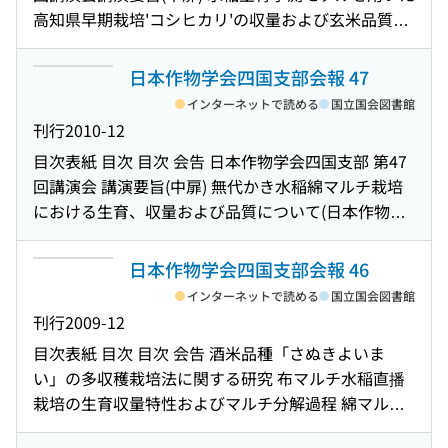
直播栽培における特性評価(日本作物学会四国支部第
解析システム「Sunscan」によるダイズ群落の吸光
旨) ウコン属植物の根茎における精油含有率および構
西スマトラ州における稲作の問題点について(日本作
高知県早期栽培'コシヒカリ'の収量および玄米品質予
52回講演会講演要旨) LED照明および光質コントロー
係数の推定(日本作物学会四国支部第49回講演会講演
成成分の種・系統間差異(日本作物学会四国支部第50
物学会四国支部第51回講演会講演要旨) 湿潤不織布に
測(日本作物学会四国支部第48回講演会講演要旨) 高
ルフィルムによるR/FR比の操作が圃場栽培したコム
要旨) 春播きした栽植密度の異なるコムギ群落におけ
回講演会講演要旨) ウコン属植物の根茎および各器官
よる培地冷却がトマトの初期生育に及ぼす影響(日本
知県における水稲品種'にこまる'の地域適応性(日本作
ギの生育に及ぼす影響(日本作物学会四国支部第52回
日本作物学会四国支部会報 47
る分げつ数の推移と光質との関係(日本作物学会四国
細胞におけるクルクミンおよび精油の内部形態(日本
作物学会四国支部第51回講演会講演要旨) 緑肥施用と
物学会四国支部第48回講演会講演要旨) 出穂期以前の
講演会講演要旨) 畑地で点滴かんがい栽培した水稲の
支部第49回講演会講演要旨) 異なる栽植密度で狭畦栽
インターネットで読める
国立国会図書館
作物学会四国支部第50回講演会講演要旨) インドネシ
中干期間が水稲の生育・収量および水田のメタン発
遮光時期が水稲品種'コシヒカリ'の玄米品質に及ぼす
生育と収量および節水効果(日本作物学会四国支部第
培したダイズ品種"サチユタカ"の乾物生産特性(日本
刊行
2010-12
ア,南ソロン県サガ村に生息する野生サゴヤシの生育
生に与える影響(日本作物学会四国支部第51回講演会
影響 : 圃場試験(日本作物学会四国支部第48回講演会
52回講演会講演要旨) 異なる栽植密度で狭畦栽培した
作物学会四国支部第49回講演会講演要旨) 脱塩・乾燥
に伴うバイオマス生産(日本作物学会四国支部第50回
目次
表紙 目次 目次 会告 日本作物学会四国支部 第47
講演要旨) レンコンの浅床栽培における減肥および被
講演要旨) 高知県早期栽培における冬季代かき水稲不
ダイズ品種「はつさやか」と「サチユタカ」の乾物
クラゲが水田雑草の生育及び水稲の生育・収量に及
講演会講演要旨) インドネシア,南スラウェシ州タナ・
回講演会 講演要旨(中扉) 無代かき水稲綿マルチ栽培
覆肥料施用が生育と収量に与える影響(日本作物学会
耕起V溝直播栽培の適応性評価(日本作物学会四国支部
生産特性(日本作物学会四国支部第52回講演会講演要
ぼす影響(日本作物学会四国支部第49回講演会講演要
トラジャにおけるサトウヤシ(Arenga pinnata Merr.)
における生育、収量および品質について(日本作物学
四国支部第51回講演会講演要旨) 水田裏作が水稲有機
第48回講演会講演要旨) 水稲新品種「おいでまい」の
旨) Yield and Yield Components of Soybean
旨) 水稲有機栽培における各種油かす資材間の比較(日
の樹液生産と樹液特性(日本作物学会四国支部第50回
会四国支部第47回講演会講演要旨) 竹粉堆肥で育苗し
栽培に及ぼす影響(日本作物学会四国支部第51回講演
育成(日本作物学会四国支部第48回講演会講演要旨)
Cultivar "Hatsusayaka" and "Sachiyutaka" under
本作物学会四国支部第49回講演会講演要旨) ヤーコン
講演会講演要旨) インドネシア,南スラウェシ州タナ・
た水稲の生育および収量(日本作物学会四国支部第47
会講演要旨) 有機質資材の施用量が水稲有機栽培に及
日本作物学会四国支部会報 46
小麦「さぬきの夢2009」の播種期が生育収量および
Narrow Row Planting Culture with Two Planting
新品種「アンデスの乙女」の生育初期特性(日本作物
トラジャにおけるサトウヤシ(Arenga pinnata Merr.)
回講演会講演要旨) 竹粉堆肥と綿マルチがキャベツと
ぼす影響(日本作物学会四国支部第51回講演会講演要
加工適性に及ぼす影響(日本作物学会四国支部第48回
インターネットで読める
国立国会図書館
densities 潅水量と水稲の生育および収量との関係(日
学会四国支部第49回講演会講演要旨) 自立型気象観測
の葉形質(日本作物学会四国支部第50回講演会講演要
ホウレンソウの収量及び品質に与える影響(日本作物
旨) 香川県普通期水稲の生育及び収量に対する基肥一
講演会講演要旨) シコクビエの穂数に及ぼす湛水処理
刊行
2009-12
本作物学会四国支部第52回講演会講演要旨) 中国・雲
パッケージ「MINCER」で観測した'コシヒカリ'の群
旨) 高知県南国市における有機米生産 : 有機栽培農家
学会四国支部第47回講演会講演要旨) 雑草繁茂水田に
発肥料の影響(日本作物学会四国支部第51回講演会講
の影響(日本作物学会四国支部第48回講演会講演要旨)
南省における棚田稲作(日本作物学会四国支部第52回
落内気温と玄米外観品質との関係(日本作物学会四国
目次
表紙 目次 目次 会告 酒米品種「さぬきよいま
の事例(日本作物学会四国支部第50回講演会講演要旨)
おける機械除草や冬季湛水処理が雑草や水稲の生育
演要旨) 水田裏作作物の有機栽培に関する研究(日本作
インドネシア・南東スラウェシ州南コナウェ県産陸
講演会講演要旨) 浅床栽培によるレンコン'備中'の生
支部第49回講演会講演要旨) 登熟期の高温,水管理お
い」の多収穫栽培法に関する研究 布マルチ水稲直播
登熟期の高温および遮光条件が玄米品質に及ぼす影
および窒素吸収に与える影響(日本作物学会四国支部
物学会四国支部第51回講演会講演要旨) 水稲における
稲玄米粒の化学分析(日本作物学会四国支部第48回講
育および収量特性(日本作物学会四国支部第52回講演
よび根域制限処理が'コシヒカリ'の玄米外観品質に及
栽培の生育収量特性およびマルチ分解過程 綿マルチ
響とその品種間差(日本作物学会四国支部第50回講演
第47回講演会講演要旨) 土壌診断に基づいた土壌改良
種籾と土壌の水分状態が乾燥出芽性に及ぼす影響(日
演会講演要旨) 異なる土壌水分に対するNERICA稲の
会講演要旨) 生竹・竹堆肥マルチが温室トマトの生
ぼす影響(日本作物学会四国支部第49回講演会講演要
シート敷設による温州ミカンの果実品質向上および
会講演要旨) 登熟期の高温,水管理および根域制限処理
資材の施用による田面水の清水化と水稲の収量性(日
本作物学会四国支部第51回講演会講演要旨) 水稲にお
生育と収量反応(日本作物学会四国支部第48回講演会