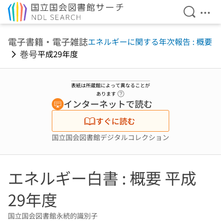
検索を開
メニ
本文へ移動
電子書籍・電子雑誌
エネルギーに関する年次報告 : 概要
巻号
平成29年度
表紙は所蔵館によって異なることが
ヘルプページへのリンク
あります
インターネットで読む
すぐに読む
国立国会図書館デジタルコレクション
エネルギー白書 : 概要 平成
29年度
国立国会図書館永続的識別子