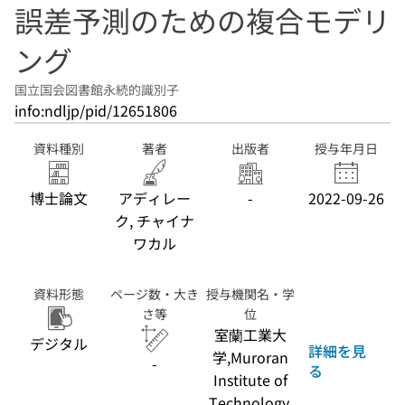
誤差予測のための複合モデリ
ング
国立国会図書館永続的識別子
info:ndljp/pid/12651806
資料種別
著者
出版者
授与年月日
博士論文
アディレー
-
2022-09-26
ク, チャイナ
ワカル
資料形態
ページ数・大き
授与機関名・学
さ等
位
室蘭工業大
デジタル
詳細を見
学,Muroran
-
る
Institute of
Technology,