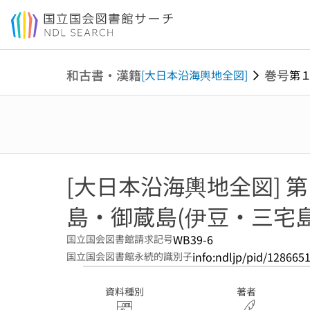
本文へ移動
和古書・漢籍
巻号
[大日本沿海輿地全図]
第
[大日本沿海輿地全図] 
島・御蔵島(伊豆・三宅
WB39-6
国立国会図書館請求記号
info:ndljp/pid/128665
国立国会図書館永続的識別子
資料種別
著者