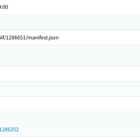
9:00
/iiif/1286651/manifest.json
d/1286252