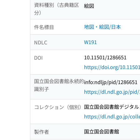
資料種別（古典籍区
絵図
分）
地図・絵図/日本
件名標目
W191
NDLC
10.11501/1286651
DOI
https://doi.org/10.115
国立国会図書館永続的
info:ndljp/pid/1286651
識別子
https://dl.ndl.go.jp/pi
国立国会図書館デジタルコ
コレクション（個別）
https://dl.ndl.go.jp/col
国立国会図書館
製作者