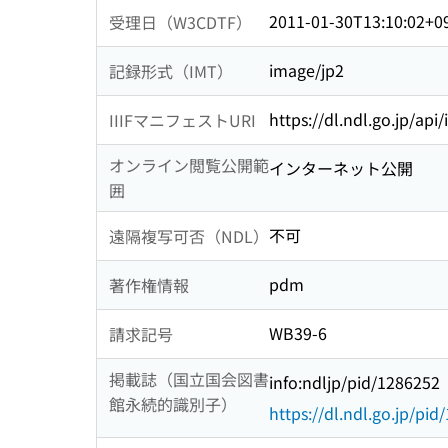
2011-01-30T13:10:02+0
受理日（W3CDTF）
image/jp2
記録形式（IMT）
https://dl.ndl.go.jp/api
IIIFマニフェストURI
オンライン閲覧公開範
インターネット公開
囲
不可
遠隔複写可否（NDL）
pdm
著作権情報
WB39-6
請求記号
掲載誌（国立国会図書
info:ndljp/pid/1286252
館永続的識別子）
https://dl.ndl.go.jp/pi