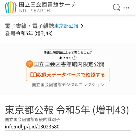
検索を開
メニ
本文へ移動
電子書籍・電子雑誌
東京都公報
巻号
令和5年 (増刊43)
表紙は所蔵館によって異なることが
ヘルプページへのリンク
あります
国立国会図書館館内限定公開
収録元データベースで確認する
国立国会図書館デジタルコレクション
東京都公報 令和5年 (増刊43)
国立国会図書館永続的識別子
info:ndljp/pid/13023580