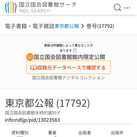
検索を開
メニ
本文へ移動
電子書籍・電子雑誌
巻号
東京都公報
(17792)
表紙は所蔵館によって異なることが
ヘルプページへのリンク
あります
国立国会図書館館内限定公開
収録元データベースで確認する
国立国会図書館デジタルコレクション
東京都公報 (17792)
国立国会図書館永続的識別子
info:ndljp/pid/13023583
資料種別
著者
出版者
出版年