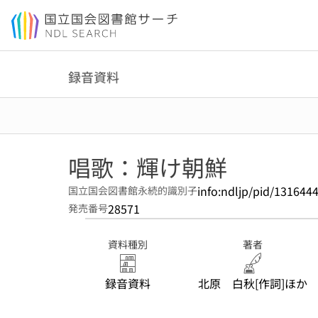
本文へ移動
録音資料
唱歌：輝け朝鮮
info:ndljp/pid/131644
国立国会図書館永続的識別子
28571
発売番号
資料種別
著者
録音資料
北原 白秋[作詞]ほか