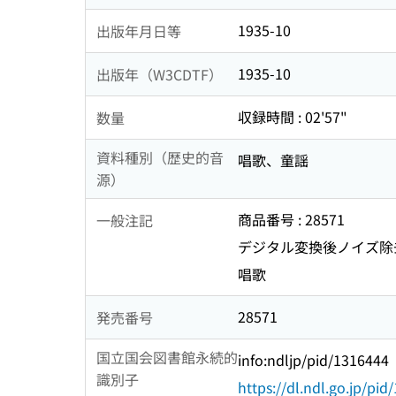
1935-10
出版年月日等
1935-10
出版年（W3CDTF）
収録時間 : 02'57"
数量
資料種別（歴史的音
唱歌、童謡
源）
商品番号 : 28571
一般注記
デジタル変換後ノイズ除去 
唱歌
28571
発売番号
国立国会図書館永続的
info:ndljp/pid/1316444
識別子
https://dl.ndl.go.jp/pi