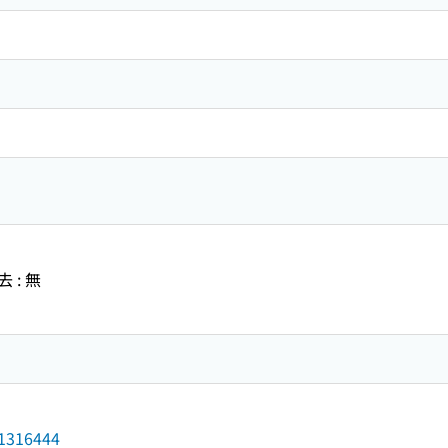
: 無
d/1316444