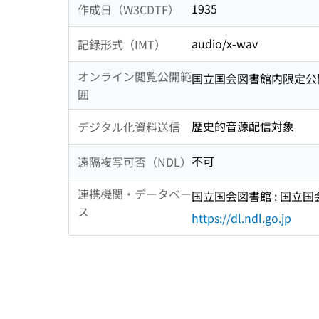
1935
作成日（W3CDTF）
audio/x-wav
記録形式（IMT）
オンライン閲覧公開範
国立国会図書館内限定公
囲
歴史的音源配信対象
デジタル化資料送信
不可
遠隔複写可否（NDL）
連携機関・データベー
国立国会図書館 : 国立
ス
https://dl.ndl.go.jp