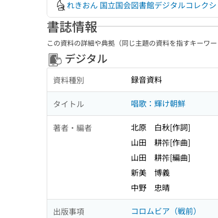
れきおん 国立国会図書館デジタルコレクシ
書誌情報
この資料の詳細や典拠（同じ主題の資料を指すキーワー
デジタル
録音資料
資料種別
唱歌：輝け朝鮮
タイトル
北原 白秋[作詞]
著者・編者
山田 耕筰[作曲]
山田 耕筰[編曲]
新美 博義
中野 忠晴
コロムビア（戦前）
出版事項