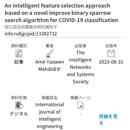
An intelligent feature selection approach
based on a novel improve binary sparrow
search algorithm for COVID-19 classification
国立国会図書館永続的識別子
info:ndljp/pid/13382732
資料種別
著者
出版者
出版年
The
Intelligent
記事
Amir Yasseen
2023-08-31
Networks
Mahdiほか
and Systems
Society
資料形態
掲載誌名
掲載ページ
International
journal of
デジタル
-
詳細を見
intelligent
る
engineering