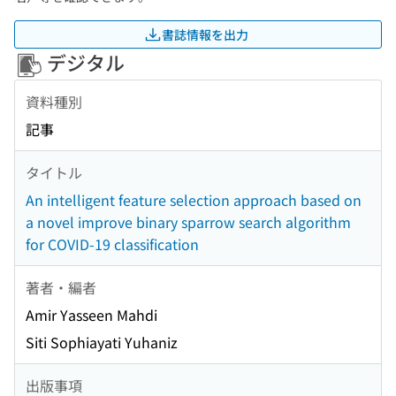
書誌情報を出力
デジタル
資料種別
記事
タイトル
An intelligent feature selection approach based on
a novel improve binary sparrow search algorithm
for COVID-19 classification
著者・編者
Amir Yasseen Mahdi
Siti Sophiayati Yuhaniz
出版事項