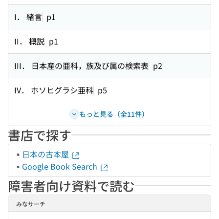
I． 緒言
p1
II． 概説
p1
III． 日本産の亜科，族及び属の検索表
p2
IV． ホソヒグラシ亜科
p5
もっと見る（全11件）
書店で探す
日本の古本屋
Google Book Search
障害者向け資料で読む
みなサーチ