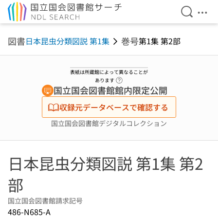
検索を開
メニ
本文へ移動
図書
巻号
日本昆虫分類図説 第1集
第1集 第2部
表紙は所蔵館によって異なることが
ヘルプページへのリンク
あります
国立国会図書館館内限定公開
収録元データベースで確認する
国立国会図書館デジタルコレクション
日本昆虫分類図説 第1集 第2
部
国立国会図書館請求記号
486-N685-A