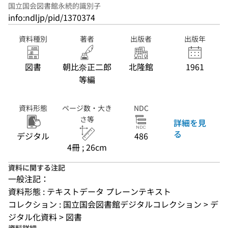
国立国会図書館永続的識別子
info:ndljp/pid/1370374
資料種別
著者
出版者
出版年
図書
朝比奈正二郎
北隆館
1961
等編
資料形態
ページ数・大き
NDC
さ等
詳細を見
る
デジタル
486
4冊 ; 26cm
資料に関する注記
一般注記：
資料形態 : テキストデータ プレーンテキスト
コレクション : 国立国会図書館デジタルコレクション > デ
ジタル化資料 > 図書