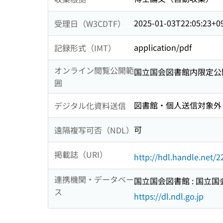
2025-01-03T22:05:23+0
受理日（W3CDTF）
application/pdf
記録形式（IMT）
オンライン閲覧公開範
国立国会図書館内限定公
囲
図書館・個人送信対象外
デジタル化資料送信
可
遠隔複写可否（NDL）
掲載誌（URI）
http://hdl.handle.net/
連携機関・データベー
国立国会図書館 : 国立
ス
https://dl.ndl.go.jp