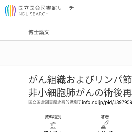
本文へ移動
博士論文
がん組織およびリンパ節に
非小細胞肺がんの術後再
info:ndljp/pid/139795
国立国会図書館永続的識別子
資料種別
著者