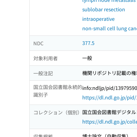
sublobar resection
intraoperative
non-small cell lung can
377.5
NDC
一般
対象利用者
機関リポジトリ記載の権利情報: (
一般注記
国立国会図書館永続的
info:ndljp/pid/1397959
識別子
https://dl.ndl.go.jp/pi
国立国会図書館デジタルコ
コレクション（個別）
https://dl.ndl.go.jp/col
博士論文（自動収集）
収集根拠