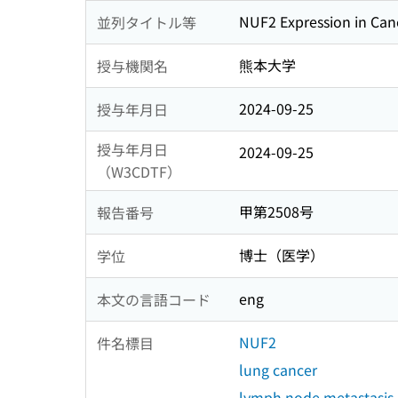
NUF2 Expression in Can
並列タイトル等
熊本大学
授与機関名
2024-09-25
授与年月日
授与年月日
2024-09-25
（W3CDTF）
甲第2508号
報告番号
博士（医学）
学位
eng
本文の言語コード
NUF2
件名標目
lung cancer
lymph node metastasis