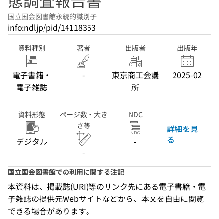
態調査報告書
国立国会図書館永続的識別子
info:ndljp/pid/14118353
資料種別
著者
出版者
出版年
電子書籍・
-
東京商工会議
2025-02
電子雑誌
所
資料形態
ページ数・大き
NDC
さ等
詳細を見
る
デジタル
-
-
国立国会図書館での利用に関する注記
本資料は、掲載誌(URI)等のリンク先にある電子書籍・電
子雑誌の提供元Webサイトなどから、本文を自由に閲覧
できる場合があります。