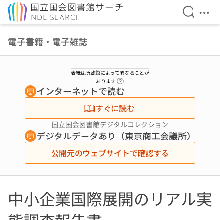
検索を開
メニ
本文へ移動
電子書籍・電子雑誌
表紙は所蔵館によって異なることが
ヘルプページへのリンク
あります
インターネットで読む
すぐに読む
国立国会図書館デジタルコレクション
デジタルデータあり（東京商工会議所）
公開元のウェブサイトで確認する
中小企業国際展開のリアル実