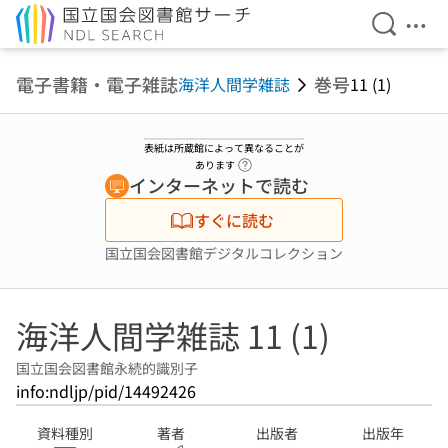
検索を開
メニ
本文へ移動
電子書籍・電子雑誌
巻号
海洋人間学雑誌
11 (1)
表紙は所蔵館によって異なることが
ヘルプページへのリンク
あります
インターネットで読む
すぐに読む
国立国会図書館デジタルコレクション
海洋人間学雑誌 11 (1)
国立国会図書館永続的識別子
info:ndljp/pid/14492426
資料種別
著者
出版者
出版年