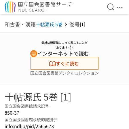
検索を開
メニ
本文へ移動
和古書・漢籍
巻号
十帖源氏 5巻
[1]
表紙は所蔵館によって異なることが
ヘルプページへのリンク
あります
インターネットで読む
すぐに読む
国立国会図書館デジタルコレクション
十帖源氏 5巻 [1]
国立国会図書館請求記号
850-37
国立国会図書館永続的識別子
info:ndljp/pid/2565673