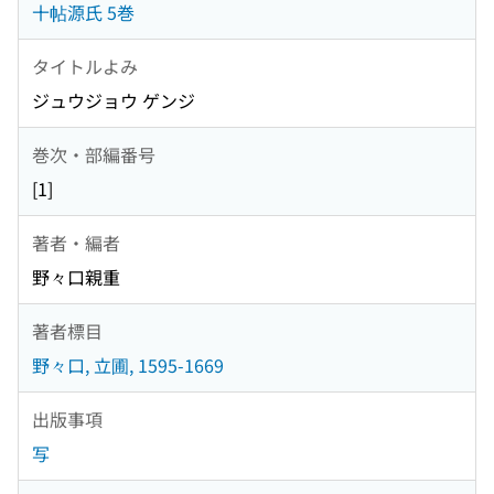
十帖源氏 5巻
タイトルよみ
ジュウジョウ ゲンジ
巻次・部編番号
[1]
著者・編者
野々口親重
著者標目
野々口, 立圃, 1595-1669
出版事項
写