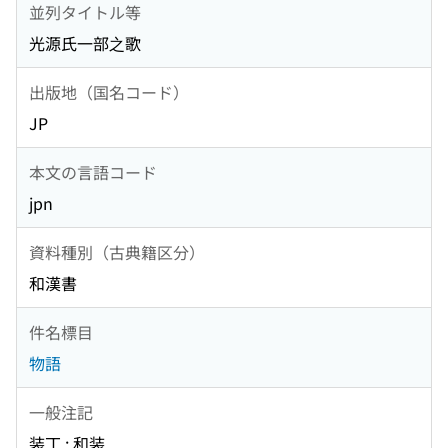
並列タイトル等
光源氏一部之歌
出版地（国名コード）
JP
本文の言語コード
jpn
資料種別（古典籍区分）
和漢書
件名標目
物語
一般注記
装丁 : 和装