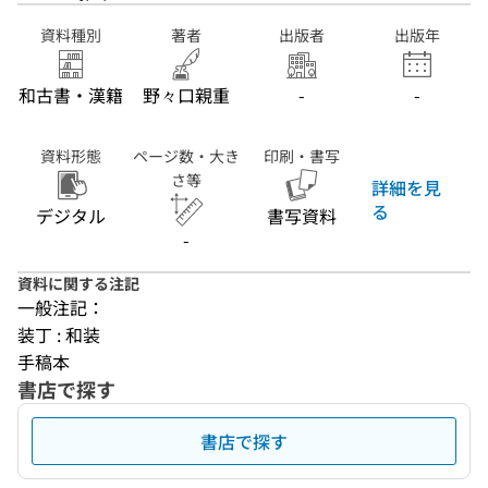
資料種別
著者
出版者
出版年
和古書・漢籍
野々口親重
-
-
資料形態
ページ数・大き
印刷・書写
さ等
詳細を見
る
デジタル
書写資料
-
資料に関する注記
一般注記：
装丁 : 和装
手稿本
書店で探す
書店で探す