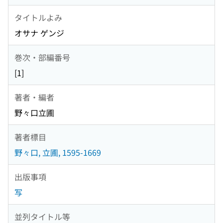
タイトルよみ
オサナ ゲンジ
巻次・部編番号
[1]
著者・編者
野々口立圃
著者標目
野々口, 立圃, 1595-1669
出版事項
写
並列タイトル等