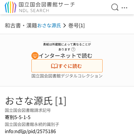
検索を開
メニ
本文へ移動
和古書・漢籍
巻号
おさな源氏
[1]
表紙は所蔵館によって異なることが
ヘルプページへのリンク
あります
インターネットで読む
すぐに読む
国立国会図書館デジタルコレクション
おさな源氏 [1]
国立国会図書館請求記号
寄別5-5-1-5
国立国会図書館永続的識別子
info:ndljp/pid/2575186