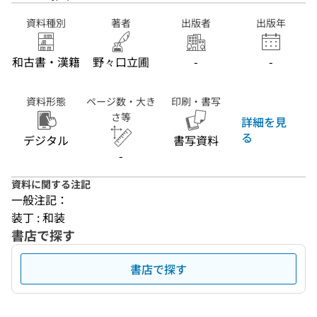
資料種別
著者
出版者
出版年
和古書・漢籍
野々口立圃
-
-
資料形態
ページ数・大き
印刷・書写
さ等
詳細を見
る
デジタル
書写資料
-
資料に関する注記
一般注記：
装丁 : 和装
書店で探す
書店で探す