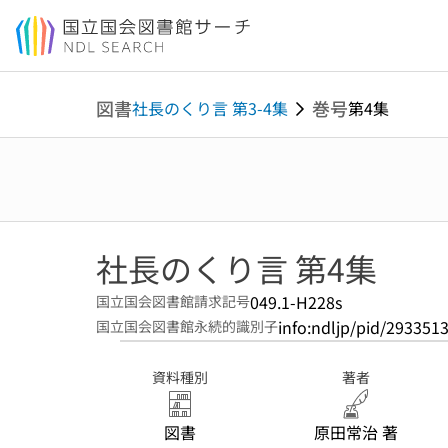
本文へ移動
図書
巻号
社長のくり言 第3-4集
第4集
社長のくり言 第4集
049.1-H228s
国立国会図書館請求記号
info:ndljp/pid/293351
国立国会図書館永続的識別子
資料種別
著者
図書
原田常治 著