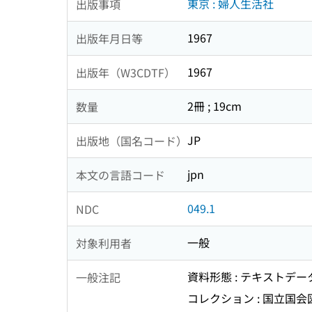
東京 : 婦人生活社
出版事項
1967
出版年月日等
1967
出版年（W3CDTF）
2冊 ; 19cm
数量
JP
出版地（国名コード）
jpn
本文の言語コード
049.1
NDC
一般
対象利用者
資料形態 : テキストデ
一般注記
コレクション : 国立国会