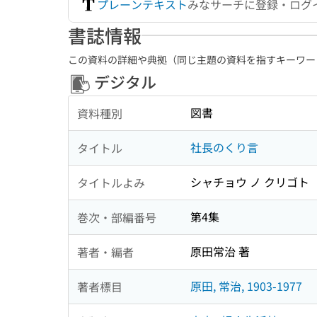
プレーンテキスト
みなサーチに登録・ログ
書誌情報
この資料の詳細や典拠（同じ主題の資料を指すキーワー
デジタル
図書
資料種別
社長のくり言
タイトル
シャチョウ ノ クリゴト
タイトルよみ
第4集
巻次・部編番号
原田常治 著
著者・編者
原田, 常治, 1903-1977
著者標目