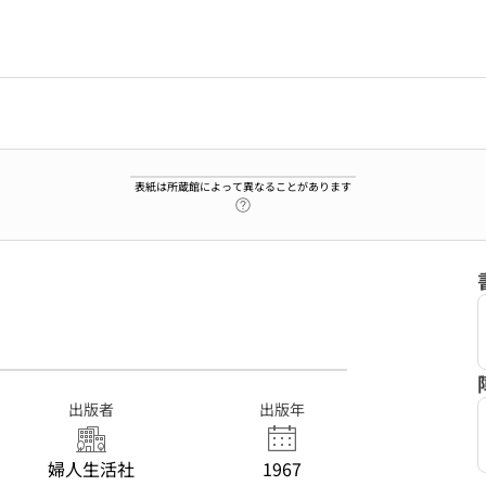
表紙は所蔵館によって異なることがあります
ヘルプページへのリンク
3
出版者
出版年
婦人生活社
1967