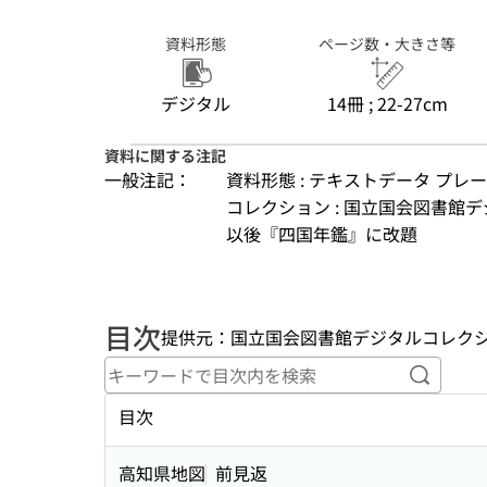
資料形態
ページ数・大きさ等
デジタル
14冊 ; 22-27cm
資料に関する注記
一般注記：
資料形態 : テキストデータ プレ
コレクション : 国立国会図書館デ
以後『四国年鑑』に改題
目次
提供元：国立国会図書館デジタルコレク
キーワ
目次
高知県地図
前見返