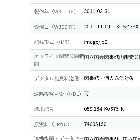
2011-03-31
製作年（W3CDTF）
2011-11-09T18:15:43+0
受理日（W3CDTF）
image/jp2
記録形式（IMT）
オンライン閲覧公開範
国立国会図書館内限定公
囲
図書館・個人送信対象
デジタル化資料送信
可
遠隔複写可否（NDL）
059.184-Ko675-K
請求記号
74005150
原資料（JPNO）
連携機関・データベー
国立国会図書館 : 国立