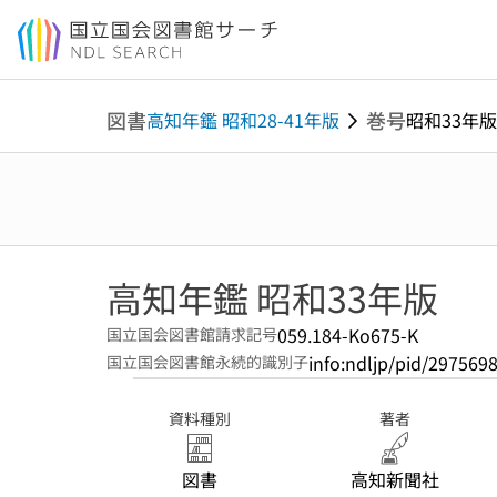
本文へ移動
図書
巻号
高知年鑑 昭和28-41年版
昭和33年版
高知年鑑 昭和33年版
059.184-Ko675-K
国立国会図書館請求記号
info:ndljp/pid/297569
国立国会図書館永続的識別子
資料種別
著者
図書
高知新聞社