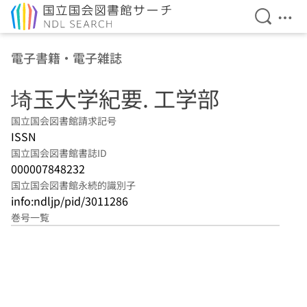
検索を開
メニ
本文へ移動
電子書籍・電子雑誌
埼玉大学紀要. 工学部
国立国会図書館請求記号
ISSN
国立国会図書館書誌ID
000007848232
国立国会図書館永続的識別子
info:ndljp/pid/3011286
巻号一覧