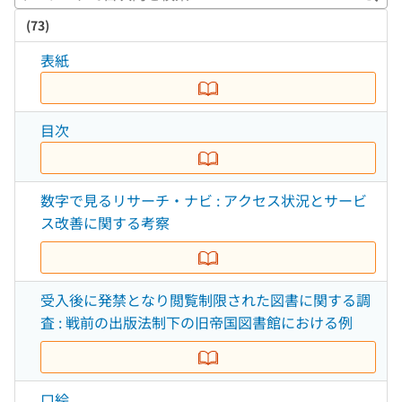
キー
(73)
表紙
目次
数字で見るリサーチ・ナビ : アクセス状況とサービ
ス改善に関する考察
受入後に発禁となり閲覧制限された図書に関する調
査 : 戦前の出版法制下の旧帝国図書館における例
口絵