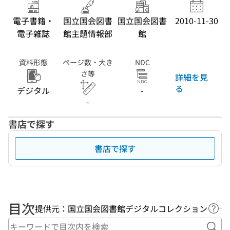
電子書籍・
国立国会図書
国立国会図書
2010-11-30
電子雑誌
館主題情報部
館
資料形態
ページ数・大き
NDC
さ等
詳細を見
る
デジタル
-
-
書店で探す
書店で探す
目次
提供元：国立国会図書館デジタルコレクション
ヘル