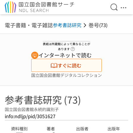
検索を開
メニ
本文へ移動
電子書籍・電子雑誌
巻号
参考書誌研究
(73)
表紙は所蔵館によって異なることが
ヘルプページへのリンク
あります
インターネットで読む
すぐに読む
国立国会図書館デジタルコレクション
参考書誌研究 (73)
国立国会図書館永続的識別子
info:ndljp/pid/3051627
資料種別
著者
出版者
出版年