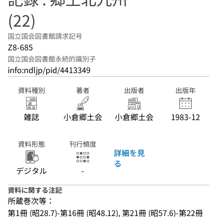
(22)
国立国会図書館請求記号
Z8-685
国立国会図書館永続的識別子
info:ndljp/pid/4413349
資料種別
著者
出版者
出版年
雑誌
小倉郷土会
小倉郷土会
1983-12
資料形態
刊行頻度
詳細を見
る
デジタル
-
資料に関する注記
所蔵巻次等：
第1冊 (昭28.7)-第16冊 (昭48.12), 第21冊 (昭57.6)-第22冊 