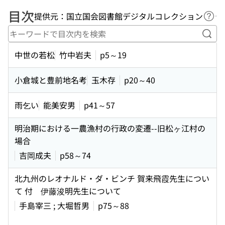
目次
提供元：国立国会図書館デジタルコレクション
ヘル
キー
中世の若松
竹中岩夫
p5～19
小倉城と豊前地名考
玉木存
p20～40
雨乞い
能美安男
p41～57
明治期における一農漁村の行政の変遷--旧松ヶ江村の
場合
吉岡成夫
p58～74
北九州のレオナルド・ダ・ビンチ 賀来飛霞先生につい
て 付 伊藤浚明先生について
手島宰三 ; 大堀哲男
p75～88