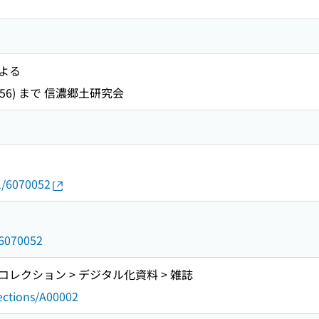
よる
 1956) まで 信濃郷土研究会
01/6070052
d/6070052
レクション > デジタル化資料 > 雑誌
lections/A00002