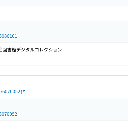
d/6086101
国会図書館デジタルコレクション
01/6070052
d/6070052