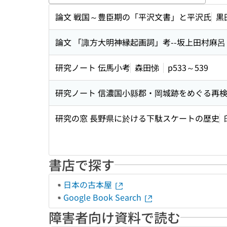
キーワ
論文 戦国～豊臣期の「平沢文書」と平沢氏
黒
論文 「諏方大明神縁起画詞」考--坂上田村麻
研究ノート 伝馬小考
森田悌
p533～539
研究ノート 信濃国小縣郡・岡城跡をめぐる再検
研究の窓 長野県に於ける下駄スケートの歴史
書店で探す
日本の古本屋
Google Book Search
障害者向け資料で読む