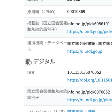
00010369
原資料（JPNO）
掲載誌（国立国会図書
info:ndljp/pid/6086101
館永続的識別子）
https://dl.ndl.go.jp/pi
連携機関・データベー
国立国会図書館 : 国立
ス
https://dl.ndl.go.jp
デジタル
10.11501/6070052
DOI
https://doi.org/10.115
国立国会図書館永続的
info:ndljp/pid/6070052
識別子
https://dl.ndl.go.jp/pi
障害者向け資料
コレクション（共通）