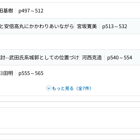
ードで目次内を検索
田基樹
p497～512
呂と安倍高丸にかかわりあいながら
宮坂寛美
p513～532
討--武田氏系城郭としての位置づけ
河西克造
p540～554
臼田明
p555～565
もっと見る（全7件）