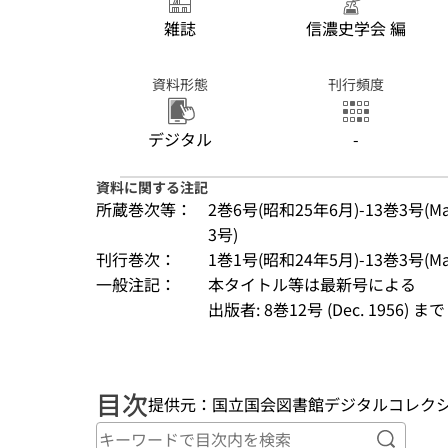
雑誌
信濃史学会 編
資料形態
刊行頻度
デジタル
-
資料に関する注記
所蔵巻次等：
2巻6号(昭和25年6月)-13巻3号(Mar. 
3号)
刊行巻次：
1巻1号(昭和24年5月)-13巻3号(Mar.
一般注記：
本タイトル等は最新号による
出版者: 8巻12号 (Dec. 1956)
目次
提供元：国立国会図書館デジタルコレク