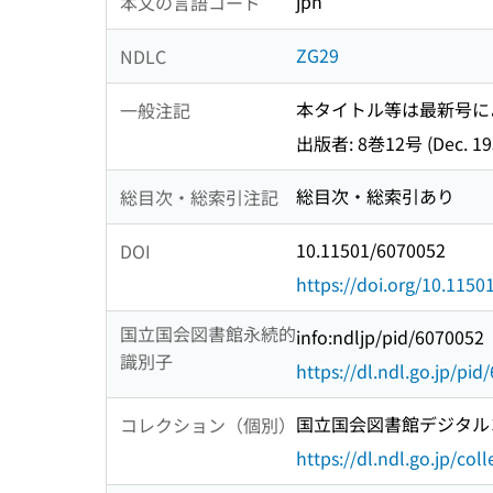
jpn
本文の言語コード
ZG29
NDLC
本タイトル等は最新号に
一般注記
出版者: 8巻12号 (Dec.
総目次・総索引あり
総目次・総索引注記
10.11501/6070052
DOI
https://doi.org/10.115
国立国会図書館永続的
info:ndljp/pid/6070052
識別子
https://dl.ndl.go.jp/pi
国立国会図書館デジタルコ
コレクション（個別）
https://dl.ndl.go.jp/col