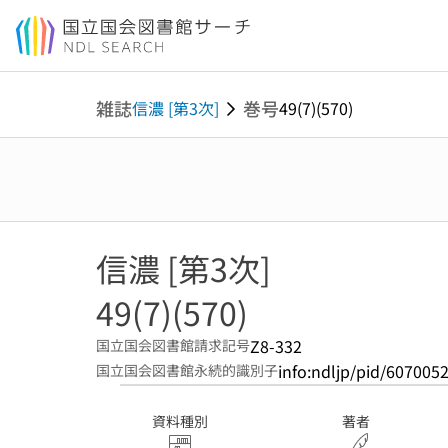
本文へ移動
雑誌
巻号
信濃 [第3次]
49(7)(570)
信濃 [第3次]
49(7)(570)
Z8-332
国立国会図書館請求記号
info:ndljp/pid/607005
国立国会図書館永続的識別子
資料種別
著者