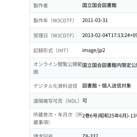
国立国会図書館
製作者
2011-03-31
製作年（W3CDTF）
2013-02-04T17:13:24+0
受理日（W3CDTF）
image/jp2
記録形式（IMT）
オンライン閲覧公開範
国立国会図書館内限定公
囲
図書館・個人送信対象
デジタル化資料送信
可
遠隔複写可否（NDL）
所蔵巻次・年月次（所
2巻6号(昭和25年6月)-13巻3
蔵事項）
Z8-332
請求記号