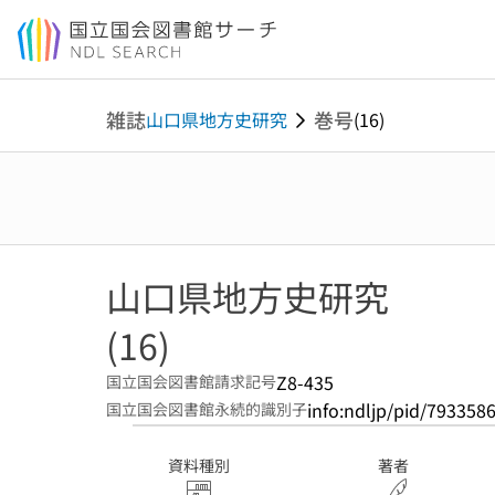
本文へ移動
雑誌
巻号
山口県地方史研究
(16)
山口県地方史研究
(16)
Z8-435
国立国会図書館請求記号
info:ndljp/pid/793358
国立国会図書館永続的識別子
資料種別
著者