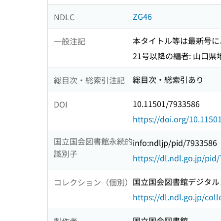
ZG46
NDLC
本タイトル等は最新号に
一般注記
21号以降の編者: 山口
総目次・総索引あり
総目次・総索引注記
10.11501/7933586
DOI
https://doi.org/10.115
国立国会図書館永続的
info:ndljp/pid/7933586
識別子
https://dl.ndl.go.jp/pi
国立国会図書館デジタルコ
コレクション（個別）
https://dl.ndl.go.jp/col
国立国会図書館
製作者