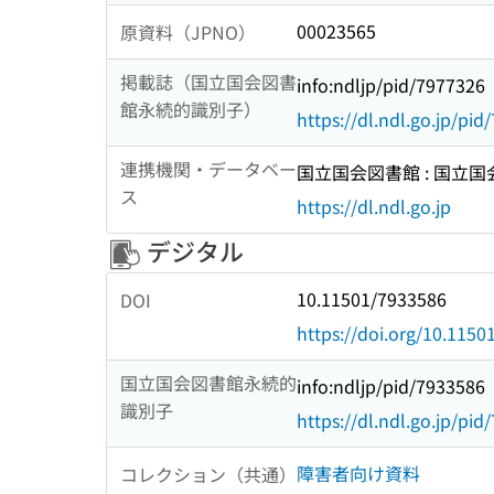
00023565
原資料（JPNO）
掲載誌（国立国会図書
info:ndljp/pid/7977326
館永続的識別子）
https://dl.ndl.go.jp/pi
連携機関・データベー
国立国会図書館 : 国立
ス
https://dl.ndl.go.jp
デジタル
10.11501/7933586
DOI
https://doi.org/10.115
国立国会図書館永続的
info:ndljp/pid/7933586
識別子
https://dl.ndl.go.jp/pi
障害者向け資料
コレクション（共通）