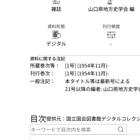
雑誌
山口県地方史学会 編
資料形態
刊行頻度
デジタル
-
資料に関する注記
所蔵巻次等：
[1号] (1954年11月)-
刊行巻次：
[1号] (1954年11月)-
一般注記：
本タイトル等は最新号による
21号以降の編者: 山口県地方史学
目次
提供元：国立国会図書館デジタルコレク
キーワ