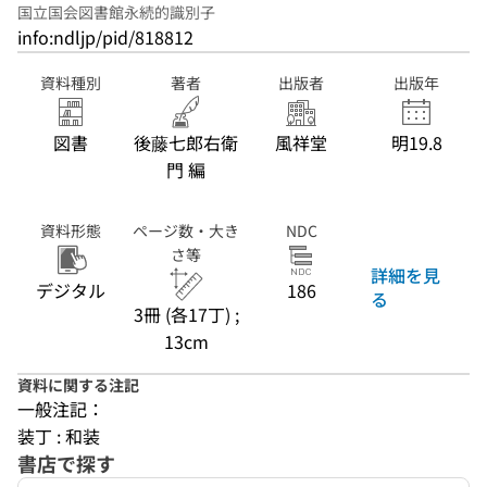
国立国会図書館永続的識別子
info:ndljp/pid/818812
資料種別
著者
出版者
出版年
図書
後藤七郎右衛
風祥堂
明19.8
門 編
資料形態
ページ数・大き
NDC
さ等
詳細を見
デジタル
186
る
3冊 (各17丁) ;
13cm
資料に関する注記
一般注記：
装丁 : 和装
書店で探す