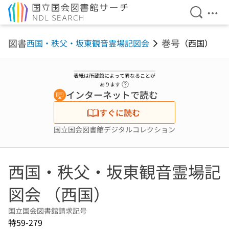
検索を開
メニ
本文へ移動
図書
巻号
西国・秩父・坂東観音霊場記図会
（西国）
表紙は所蔵館によって異なることが
ヘルプページへのリンク
あります
インターネットで読む
すぐに読む
国立国会図書館デジタルコレクション
西国・秩父・坂東観音霊場記
図会 （西国）
国立国会図書館請求記号
特59-279