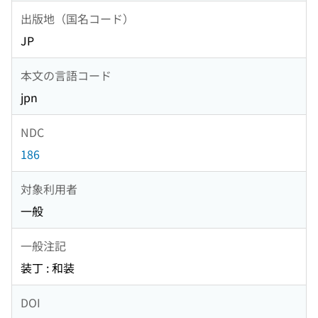
出版地（国名コード）
JP
本文の言語コード
jpn
NDC
186
対象利用者
一般
一般注記
装丁 : 和装
DOI