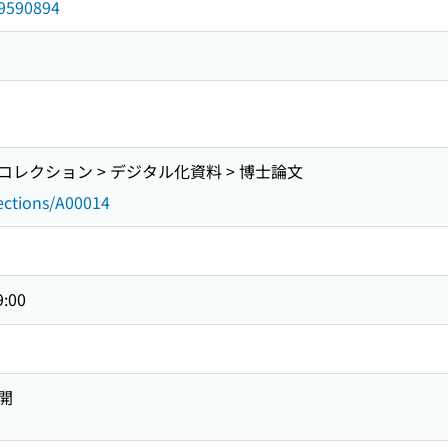
d/9590894
レクション > デジタル化資料 > 博士論文
lections/A00014
9:00
開