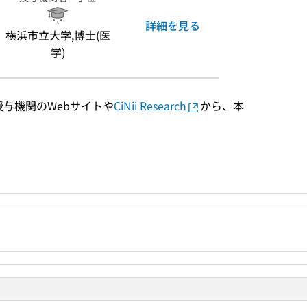
詳細を見る
横浜市立大学,博士(医
学)
授与機関のWebサイトや
CiNii Research
から、本