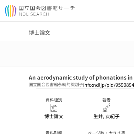
本文へ移動
博士論文
An aerodynamic study of phonations in 
info:ndljp/pid/959089
国立国会図書館永続的識別子
資料種別
著者
博士論文
生井, 友紀子
資料形態
ページ数・大きさ等