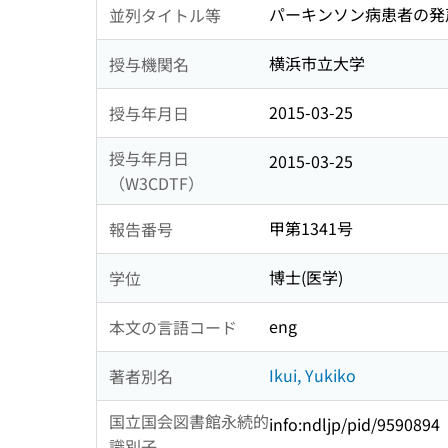
パーキンソン病患者の発
並列タイトル等
横浜市立大学
授与機関名
2015-03-25
授与年月日
授与年月日
2015-03-25
（W3CDTF）
甲第1341号
報告番号
博士(医学)
学位
eng
本文の言語コード
Ikui, Yukiko
著者別名
国立国会図書館永続的
info:ndljp/pid/9590894
識別子