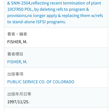
& SNM-2504,reflecting recent termination of plant
10CFR50 POL, by deleting refs to program &
provisions,no longer apply & replacing them w/refs
to stand-alone ISFSI programs.
著者・編者
FISHER, M.
著者標目
FISHER, M.
出版事項
PUBLIC SERVICE CO. OF COLORADO
出版年月日等
1997/11/25.