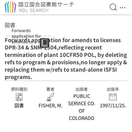
検索を開
メニ
本文へ移動
図書
Forwards
application for
Forwards application for amends to licenses
amends to
DPR-34 & SNM-2504,reflecting recent
licenses DPR-34
& SNM-
termination of plant 10CFR50 POL, by deleting
2504,reflecting
refs to program & provisions,no longer apply &
recent
replacing them w/refs to stand-alone ISFSI
termination of
plant 10CFR50
programs.
POL, by deleting
refs to program
資料種別
著者
出版者
出版年
& provisions,no
PUBLIC
longer apply &
SERVICE CO.
replacing them
図書
FISHER, M.
1997/11/25.
w/refs to stand-
OF
alone ISFSI
COLORADO
programs.