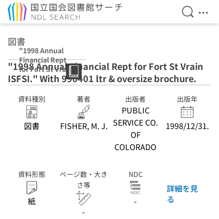
検索を開
メニ
本文へ移動
図書
"1998 Annual
Financial Rept
"1998 Annual Financial Rept for Fort St Vrain
for Fort St Vrain
ISFSI." With 990401 ltr & oversize brochure.
ISFSI." With
990401 ltr &
oversize
資料種別
著者
出版者
出版年
brochure.
PUBLIC
SERVICE CO.
図書
FISHER, M. J.
1998/12/31.
OF
COLORADO
資料形態
ページ数・大き
NDC
さ等
詳細を見
る
紙
-
-