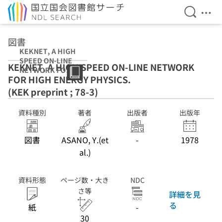
検索を開
メニ
本文へ移動
図書
KEKNET, A HIGH
SPEED ON-LINE
KEKNET, A HIGH SPEED ON-LINE NETWORK
NETWORK FOR
FOR HIGH ENERGY PHYSICS.
HIGH ENERGY
PHYSICS. (KEK
(KEK preprint ; 78-3)
preprint ; 78-3)
資料種別
著者
出版者
出版年
図書
ASANO, Y.(et
-
1978
al.)
資料形態
ページ数・大き
NDC
さ等
詳細を見
る
紙
-
30