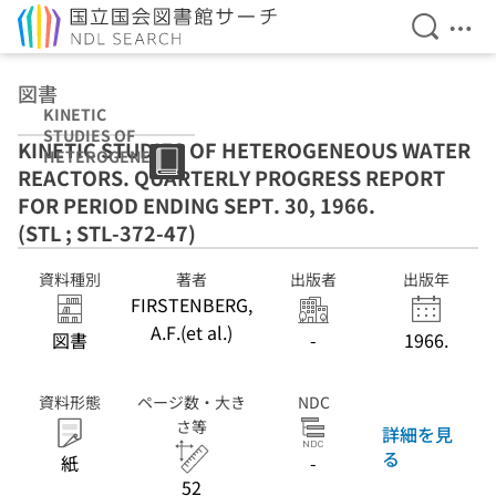
検索を開
メニ
本文へ移動
図書
KINETIC
STUDIES OF
KINETIC STUDIES OF HETEROGENEOUS WATER
HETEROGENEO
REACTORS. QUARTERLY PROGRESS REPORT
US WATER
REACTORS.
FOR PERIOD ENDING SEPT. 30, 1966.
QUARTERLY
(STL ; STL-372-47)
PROGRESS
REPORT FOR
資料種別
著者
出版者
出版年
PERIOD ENDING
FIRSTENBERG,
SEPT. 30, 1966.
(STL ; STL-372-
A.F.(et al.)
図書
-
1966.
47)
資料形態
ページ数・大き
NDC
さ等
詳細を見
る
紙
-
52