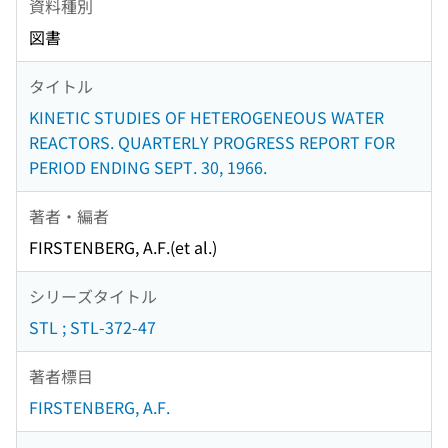
資料種別
図書
タイトル
KINETIC STUDIES OF HETEROGENEOUS WATER
REACTORS. QUARTERLY PROGRESS REPORT FOR
PERIOD ENDING SEPT. 30, 1966.
著者・編者
FIRSTENBERG, A.F.(et al.)
シリーズタイトル
STL ; STL-372-47
著者標目
FIRSTENBERG, A.F.