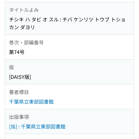
タイトルよみ
チシキ ハ タビ オ スル : チバ ケンリツ トウブ トショ
カン ダヨリ
巻次・部編番号
第74号
版
[DAISY版]
著者標目
千葉県立東部図書館
出版事項
[旭] : 千葉県立東部図書館