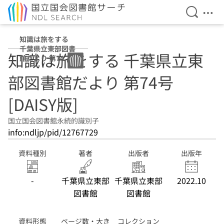
検索を開
メニ
本文へ移動
知識は旅をする
千葉県立東部図書
知識は旅をする 千葉県立東
館だより 第74号
[DAISY版]
部図書館だより 第74号
[DAISY版]
国立国会図書館永続的識別子
info:ndljp/pid/12767729
資料種別
著者
出版者
出版年
-
千葉県立東部
千葉県立東部
2022.10
図書館
図書館
資料形態
ページ数・大き
コレクション