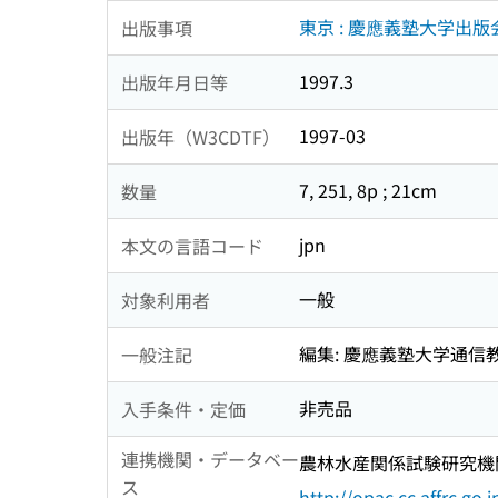
東京 : 慶應義塾大学出版
出版事項
1997.3
出版年月日等
1997-03
出版年（W3CDTF）
7, 251, 8p ; 21cm
数量
jpn
本文の言語コード
一般
対象利用者
編集: 慶應義塾大学通信
一般注記
非売品
入手条件・定価
連携機関・データベー
農林水産関係試験研究機関
ス
http://opac.cc.affrc.go.j