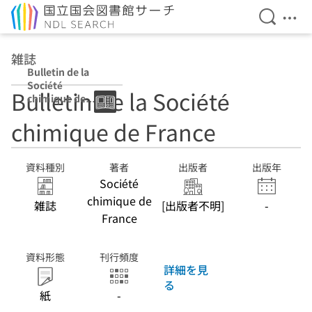
検索を開
メニ
本文へ移動
雑誌
Bulletin de la
Société
Bulletin de la Société
chimique de
France
chimique de France
資料種別
著者
出版者
出版年
Société
chimique de
雑誌
[出版者不明]
-
France
資料形態
刊行頻度
詳細を見
る
紙
-