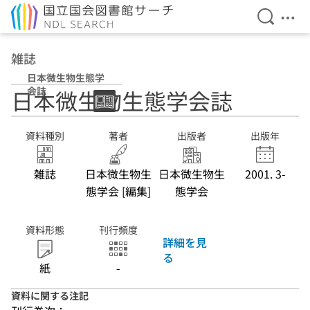
検索を開
メニ
本文へ移動
雑誌
日本微生物生態学
会誌
日本微生物生態学会誌
資料種別
著者
出版者
出版年
雑誌
日本微生物生
日本微生物生
2001. 3-
態学会 [編集]
態学会
資料形態
刊行頻度
詳細を見
る
紙
-
資料に関する注記