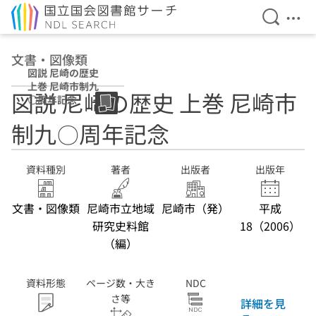
検索を開
メニ
本文へ移動
文書・図像類
図説 尼崎の歴史
上巻 尼崎市制九
図説 尼崎の歴史 上巻 尼崎市
〇周年記念
制九〇周年記念
資料種別
著者
出版者
出版年
文書・図像類
尼崎市立地域
尼崎市（発）
平成
研究史料館
18（2006）
（編）
資料形態
ページ数・大き
NDC
さ等
詳細を見