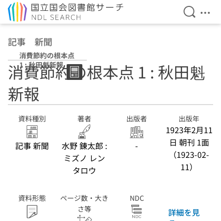
検索を開
メニ
本文へ移動
記事 新聞
消費節約の根本点
1 : 秋田魁新報
消費節約の根本点 1 : 秋田魁
新報
資料種別
著者
出版者
出版年
1923年2月11
日 朝刊 1面
記事 新聞
水野 錬太郎 :
-
（1923-02-
ミズノ レン
11）
タロウ
資料形態
ページ数・大き
NDC
さ等
詳細を見