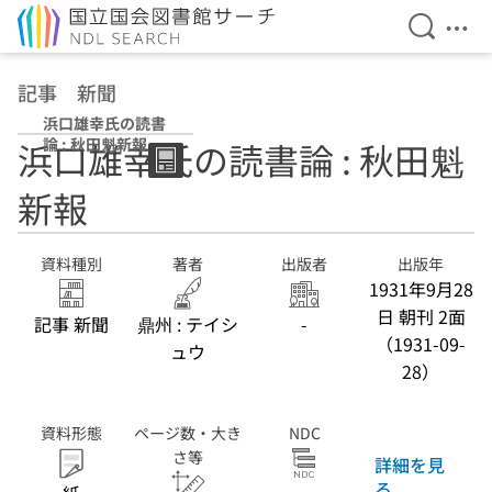
検索を開
メニ
本文へ移動
記事 新聞
浜口雄幸氏の読書
論 : 秋田魁新報
浜口雄幸氏の読書論 : 秋田魁
新報
資料種別
著者
出版者
出版年
1931年9月28
日 朝刊 2面
記事 新聞
鼎州 : テイシ
-
（1931-09-
ュウ
28）
資料形態
ページ数・大き
NDC
さ等
詳細を見
る