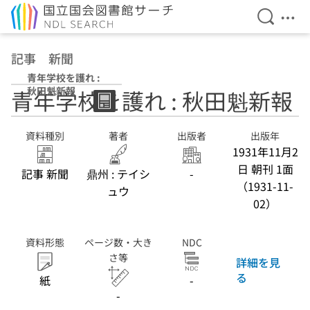
検索を開
メニ
本文へ移動
記事 新聞
青年学校を護れ :
秋田魁新報
青年学校を護れ : 秋田魁新報
資料種別
著者
出版者
出版年
1931年11月2
日 朝刊 1面
記事 新聞
鼎州 : テイシ
-
（1931-11-
ュウ
02）
資料形態
ページ数・大き
NDC
さ等
詳細を見
る
紙
-
-