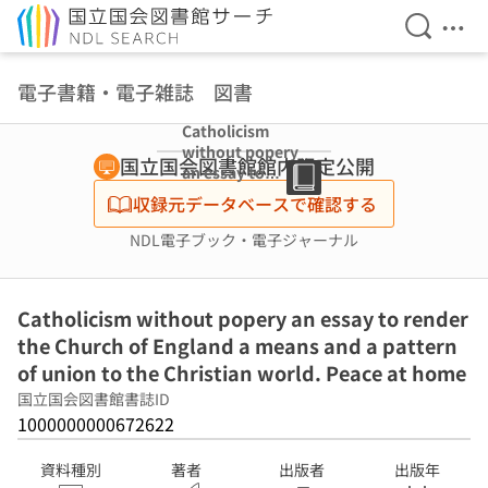
検索を開
メニ
本文へ移動
電子書籍・電子雑誌 図書
Catholicism
without popery
国立国会図書館館内限定公開
an essay to
render the
収録元データベースで確認する
Church of
England a
NDL電子ブック・電子ジャーナル
means and a
pattern of union
to the Christian
Catholicism without popery an essay to render
world. Peace at
home
the Church of England a means and a pattern
of union to the Christian world. Peace at home
国立国会図書館書誌ID
1000000000672622
資料種別
著者
出版者
出版年