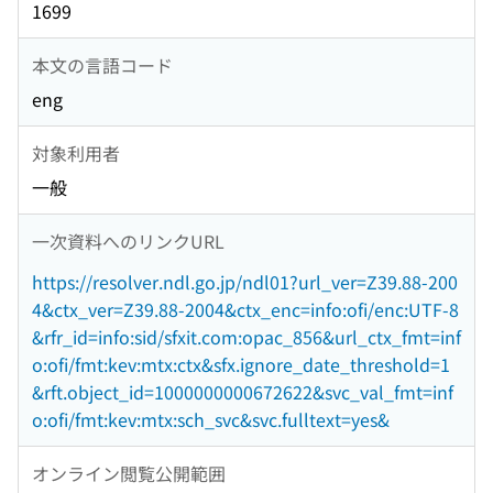
1699
本文の言語コード
eng
対象利用者
一般
一次資料へのリンクURL
https://resolver.ndl.go.jp/ndl01?url_ver=Z39.88-200
4&ctx_ver=Z39.88-2004&ctx_enc=info:ofi/enc:UTF-8
&rfr_id=info:sid/sfxit.com:opac_856&url_ctx_fmt=inf
o:ofi/fmt:kev:mtx:ctx&sfx.ignore_date_threshold=1
&rft.object_id=1000000000672622&svc_val_fmt=inf
o:ofi/fmt:kev:mtx:sch_svc&svc.fulltext=yes&
オンライン閲覧公開範囲