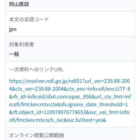
岡山医誌
本文の言語コード
jpn
対象利用者
一般
一次資料へのリンクURL
https://resolver.ndl.go.jp/ndl01?url_ver=Z39.88-200
4&ctx_ver=Z39.88-2004&ctx_enc=info:ofi/enc:UTF-8
&rfr_id=info:sid/sfxit.com:opac_856&url_ctx_fmt=inf
o:ofi/fmt:kev:mtx:ctx&sfx.ignore_date_threshold=1
&rft.object_id=110978976778653&svc_val_fmt=info:
ofi/fmt:kev:mtx:sch_svc&svc.fulltext=yes&
オンライン閲覧公開範囲