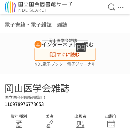
検索を開
メニ
本文へ移動
電子書籍・電子雑誌 雑誌
岡山医学会雑誌
インターネットで読む
すぐに読む
NDL電子ブック・電子ジャーナル
岡山医学会雑誌
国立国会図書館書誌ID
110978976778653
資料種別
著者
出版者
出版年