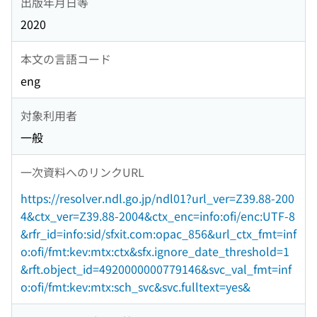
出版年月日等
2020
本文の言語コード
eng
対象利用者
一般
一次資料へのリンクURL
https://resolver.ndl.go.jp/ndl01?url_ver=Z39.88-200
4&ctx_ver=Z39.88-2004&ctx_enc=info:ofi/enc:UTF-8
&rfr_id=info:sid/sfxit.com:opac_856&url_ctx_fmt=inf
o:ofi/fmt:kev:mtx:ctx&sfx.ignore_date_threshold=1
&rft.object_id=4920000000779146&svc_val_fmt=inf
o:ofi/fmt:kev:mtx:sch_svc&svc.fulltext=yes&