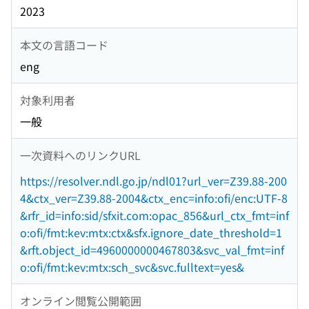
2023
本文の言語コード
eng
対象利用者
一般
一次資料へのリンクURL
https://resolver.ndl.go.jp/ndl01?url_ver=Z39.88-200
4&ctx_ver=Z39.88-2004&ctx_enc=info:ofi/enc:UTF-8
&rfr_id=info:sid/sfxit.com:opac_856&url_ctx_fmt=inf
o:ofi/fmt:kev:mtx:ctx&sfx.ignore_date_threshold=1
&rft.object_id=4960000000467803&svc_val_fmt=inf
o:ofi/fmt:kev:mtx:sch_svc&svc.fulltext=yes&
オンライン閲覧公開範囲