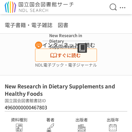
検索を開
メニ
本文へ移動
電子書籍・電子雑誌 図書
New Research in
Dietary
インターネットで読む
Supplements
and Healthy
すぐに読む
Foods
NDL電子ブック・電子ジャーナル
New Research in Dietary Supplements and
Healthy Foods
国立国会図書館書誌ID
4960000000467803
資料種別
著者
出版者
出版年