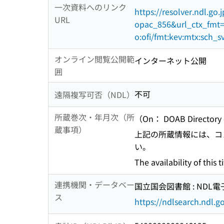
一次資料へのリンク
https://resolver.ndl.go
URL
opac_856&url_ctx_fmt=i
o:ofi/fmt:kev:mtx:sch_s
オンライン閲覧公開範
インターネット公開
囲
不可
遠隔複写可否（NDL）
所蔵巻次・年月次（所
（On： DOAB Directory o
蔵事項）
上記の所蔵情報には、コ
い。
The availability of thi
連携機関・データベー
国立国会図書館 : ND
ス
https://ndlsearch.ndl.go