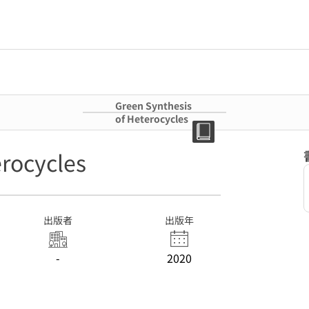
Green Synthesis
of Heterocycles
erocycles
出版者
出版年
-
2020