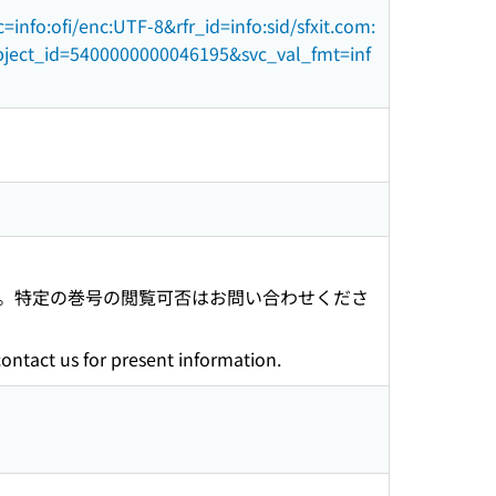
info:ofi/enc:UTF-8&rfr_id=info:sid/sfxit.com:
object_id=5400000000046195&svc_val_fmt=inf
。特定の巻号の閲覧可否はお問い合わせくださ
contact us for present information.