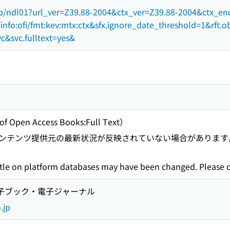
.jp/ndl01?url_ver=Z39.88-2004&ctx_ver=Z39.88-2004&ctx_enc=
nfo:ofi/fmt:kev:mtx:ctx&sfx.ignore_date_threshold=1&rft.
vc&svc.fulltext=yes&
f Open Access Books:Full Text）
ンテンツ提供元の最新状況が反映されていない場合があります
s title on platform databases may have been changed. Please 
L電子ブック・電子ジャーナル
.jp