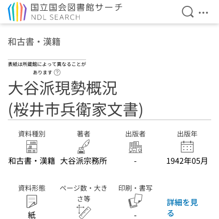
検索を開
メニ
本文へ移動
和古書・漢籍
表紙は所蔵館によって異なることが
ヘルプページへのリンク
あります
大谷派現勢概況
(桜井市兵衛家文書)
資料種別
著者
出版者
出版年
和古書・漢籍
大谷派宗務所
-
1942年05月
資料形態
ページ数・大き
印刷・書写
さ等
詳細を見
る
紙
-